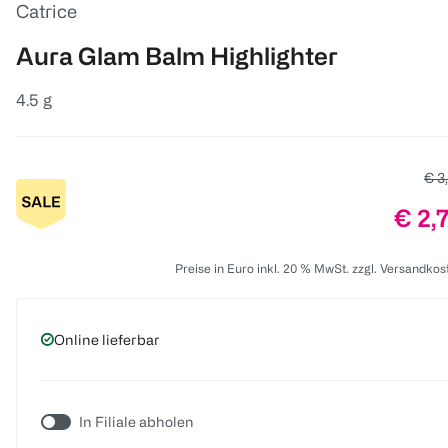
Catrice
Aura Glam Balm Highlighter
4.5 g
Alte
€ 3
Preis
€ 2,
Preise in Euro inkl. 20 % MwSt. zzgl. Versandkos
Online lieferbar
In Filiale abholen