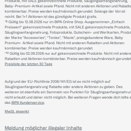
Produkte, mit SALE gekennzeichnete Produkte, Säuglingsanfangsnahrung,
Baby-Premium-Artikel sowie Pfand. Nicht mit anderen Aktionen und Rabatt
kombinierbar. Preise werden kaufmännisch gerundet. Solange der Vorrat
reicht. Bei 1+1 Aktionen ist das günstigste Produkt gratis.
*⁸ Gültig bis 12.08.2026 nur im BIPA Online Shop. Ausgenommen „Einfach
Preiswert“ gekennzeichnete Produkte, mit SALE gekennzeichnete Produkte,
Säuglingsanfangsnahrung, Fotoprodukte, Gutschein- und Wertkarten, Produ
der Marke “Accessories“, “Tonies“, “Mavie“, preisgebundene Ware, Baby
Premium- Artikel sowie Pfand. Nicht mit anderen Rabatten und Aktionen
kombinierbar. Preise werden kaufmännisch gerundet.
*¹⁰ Gültig bis 02.09.2026 nur auf gekennzeichnete Produkte. Nicht mit ander
Rabatten und Aktionen kombinierbar. Preise werden kaufmännisch gerundet
Preisliste der letzten 30 Tage
Aufgrund der EU-Richtlinie 2006/141/EG ist es nicht möglich auf
Säuglingsanfangsnahrung Rabatte oder andere Aktionen zu geben. Des
weiteren ist ebenfalls ein Sammeln von Punkten für Säuglingsanfangsnahru
nicht erlaubt und daher nicht möglich.
Bei weiteren Fragen wende dich bitte 
das
BIPA Kundenservice
.
MwSt. gesenkt
Meldung möglicher illegaler Inhalte