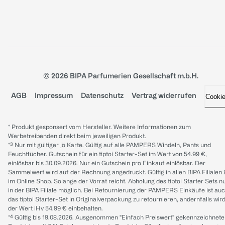
© 2026 BIPA Parfumerien Gesellschaft m.b.H.
AGB
Impressum
Datenschutz
Vertrag widerrufen
Cooki
* Produkt gesponsert vom Hersteller. Weitere Informationen zum
Werbetreibenden direkt beim jeweiligen Produkt.
*³ Nur mit gültiger jö Karte. Gültig auf alle PAMPERS Windeln, Pants und
Feuchttücher. Gutschein für ein tiptoi Starter-Set im Wert von 54.99 €,
einlösbar bis 30.09.2026. Nur ein Gutschein pro Einkauf einlösbar. Der
Sammelwert wird auf der Rechnung angedruckt. Gültig in allen BIPA Filialen
im Online Shop. Solange der Vorrat reicht. Abholung des tiptoi Starter Sets n
in der BIPA Filiale möglich. Bei Retournierung der PAMPERS Einkäufe ist au
das tiptoi Starter-Set in Originalverpackung zu retournieren, andernfalls wir
der Wert iHv 54.99 € einbehalten.
*⁴ Gültig bis 19.08.2026. Ausgenommen "Einfach Preiswert" gekennzeichnete