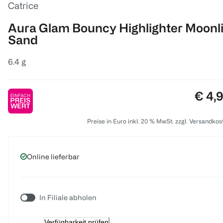
Catrice
Aura Glam Bouncy Highlighter Moonli
Sand
6.4 g
Preis
€ 4,
Preise in Euro inkl. 20 % MwSt. zzgl. Versandkos
Online lieferbar
In Filiale abholen
Verfügbarkeit prüfen