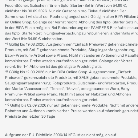
Feuchttücher. Gutschein für ein tiptoi Starter-Set im Wert von 54.99 €,
einlösbar bis 30.09.2026. Nur ein Gutschein pro Einkauf einlösbar. Der
Sammelwert wird auf der Rechnung angedruckt. Gültig in allen BIPA Filialen
im Online Shop. Solange der Vorrat reicht. Abholung des tiptoi Starter Sets n
in der BIPA Filiale möglich. Bei Retournierung der PAMPERS Einkäufe ist au
das tiptoi Starter-Set in Originalverpackung zu retournieren, andernfalls wir
der Wert iHv 54.99 € einbehalten.
*⁴ Gültig bis 19.08.2026. Ausgenommen "Einfach Preiswert" gekennzeichnete
Produkte, mit SALE gekennzeichnete Produkte, Säuglingsanfangsnahrung,
Baby-Premium-Artikel sowie Pfand. Nicht mit anderen Aktionen und Rabatt
kombinierbar. Preise werden kaufmännisch gerundet. Solange der Vorrat
reicht. Bei 1+1 Aktionen ist das günstigste Produkt gratis.
*⁸ Gültig bis 12.08.2026 nur im BIPA Online Shop. Ausgenommen „Einfach
Preiswert“ gekennzeichnete Produkte, mit SALE gekennzeichnete Produkte,
Säuglingsanfangsnahrung, Fotoprodukte, Gutschein- und Wertkarten, Produ
der Marke “Accessories“, “Tonies“, “Mavie“, preisgebundene Ware, Baby
Premium- Artikel sowie Pfand. Nicht mit anderen Rabatten und Aktionen
kombinierbar. Preise werden kaufmännisch gerundet.
*¹⁰ Gültig bis 02.09.2026 nur auf gekennzeichnete Produkte. Nicht mit ander
Rabatten und Aktionen kombinierbar. Preise werden kaufmännisch gerundet
Preisliste der letzten 30 Tage
Aufgrund der EU-Richtlinie 2006/141/EG ist es nicht möglich auf