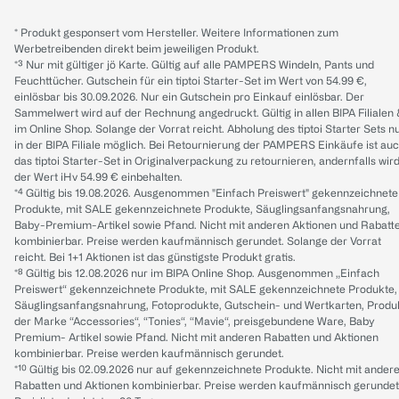
* Produkt gesponsert vom Hersteller. Weitere Informationen zum
Werbetreibenden direkt beim jeweiligen Produkt.
*³ Nur mit gültiger jö Karte. Gültig auf alle PAMPERS Windeln, Pants und
Feuchttücher. Gutschein für ein tiptoi Starter-Set im Wert von 54.99 €,
einlösbar bis 30.09.2026. Nur ein Gutschein pro Einkauf einlösbar. Der
Sammelwert wird auf der Rechnung angedruckt. Gültig in allen BIPA Filialen
im Online Shop. Solange der Vorrat reicht. Abholung des tiptoi Starter Sets n
in der BIPA Filiale möglich. Bei Retournierung der PAMPERS Einkäufe ist au
das tiptoi Starter-Set in Originalverpackung zu retournieren, andernfalls wir
der Wert iHv 54.99 € einbehalten.
*⁴ Gültig bis 19.08.2026. Ausgenommen "Einfach Preiswert" gekennzeichnete
Produkte, mit SALE gekennzeichnete Produkte, Säuglingsanfangsnahrung,
Baby-Premium-Artikel sowie Pfand. Nicht mit anderen Aktionen und Rabatt
kombinierbar. Preise werden kaufmännisch gerundet. Solange der Vorrat
reicht. Bei 1+1 Aktionen ist das günstigste Produkt gratis.
*⁸ Gültig bis 12.08.2026 nur im BIPA Online Shop. Ausgenommen „Einfach
Preiswert“ gekennzeichnete Produkte, mit SALE gekennzeichnete Produkte,
Säuglingsanfangsnahrung, Fotoprodukte, Gutschein- und Wertkarten, Produ
der Marke “Accessories“, “Tonies“, “Mavie“, preisgebundene Ware, Baby
Premium- Artikel sowie Pfand. Nicht mit anderen Rabatten und Aktionen
kombinierbar. Preise werden kaufmännisch gerundet.
*¹⁰ Gültig bis 02.09.2026 nur auf gekennzeichnete Produkte. Nicht mit ander
Rabatten und Aktionen kombinierbar. Preise werden kaufmännisch gerundet