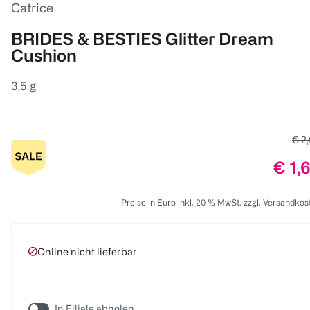
Catrice
BRIDES & BESTIES Glitter Dream
Cushion
3.5 g
Alte
€ 2
Prei
€ 1,
Preise in Euro inkl. 20 % MwSt. zzgl. Versandkos
Online nicht lieferbar
In Filiale abholen