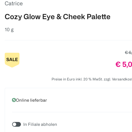
Catrice
Cozy Glow Eye & Cheek Palette
10 g
Alte
€ 6
Preis
€ 5,
Preise in Euro inkl. 20 % MwSt. zzgl. Versandkos
Online lieferbar
In Filiale abholen