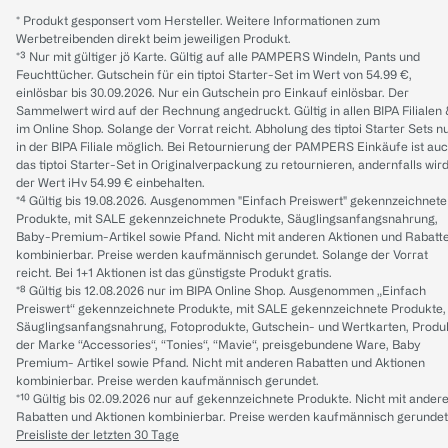
* Produkt gesponsert vom Hersteller. Weitere Informationen zum
Werbetreibenden direkt beim jeweiligen Produkt.
*³ Nur mit gültiger jö Karte. Gültig auf alle PAMPERS Windeln, Pants und
Feuchttücher. Gutschein für ein tiptoi Starter-Set im Wert von 54.99 €,
einlösbar bis 30.09.2026. Nur ein Gutschein pro Einkauf einlösbar. Der
Sammelwert wird auf der Rechnung angedruckt. Gültig in allen BIPA Filialen
im Online Shop. Solange der Vorrat reicht. Abholung des tiptoi Starter Sets n
in der BIPA Filiale möglich. Bei Retournierung der PAMPERS Einkäufe ist au
das tiptoi Starter-Set in Originalverpackung zu retournieren, andernfalls wir
der Wert iHv 54.99 € einbehalten.
*⁴ Gültig bis 19.08.2026. Ausgenommen "Einfach Preiswert" gekennzeichnete
Produkte, mit SALE gekennzeichnete Produkte, Säuglingsanfangsnahrung,
Baby-Premium-Artikel sowie Pfand. Nicht mit anderen Aktionen und Rabatt
kombinierbar. Preise werden kaufmännisch gerundet. Solange der Vorrat
reicht. Bei 1+1 Aktionen ist das günstigste Produkt gratis.
*⁸ Gültig bis 12.08.2026 nur im BIPA Online Shop. Ausgenommen „Einfach
Preiswert“ gekennzeichnete Produkte, mit SALE gekennzeichnete Produkte,
Säuglingsanfangsnahrung, Fotoprodukte, Gutschein- und Wertkarten, Produ
der Marke “Accessories“, “Tonies“, “Mavie“, preisgebundene Ware, Baby
Premium- Artikel sowie Pfand. Nicht mit anderen Rabatten und Aktionen
kombinierbar. Preise werden kaufmännisch gerundet.
*¹⁰ Gültig bis 02.09.2026 nur auf gekennzeichnete Produkte. Nicht mit ander
Rabatten und Aktionen kombinierbar. Preise werden kaufmännisch gerundet
Preisliste der letzten 30 Tage