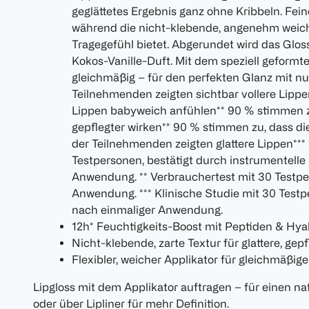
geglättetes Ergebnis ganz ohne Kribbeln. Fein
während die nicht-klebende, angenehm weiche
Tragegefühl bietet. Abgerundet wird das Glos
Kokos-Vanille-Duft. Mit dem speziell geformte
gleichmäßig – für den perfekten Glanz mit n
Teilnehmenden zeigten sichtbar vollere Lippe
Lippen babyweich anfühlen** 90 % stimmen zu
gepflegter wirken** 90 % stimmen zu, dass di
der Teilnehmenden zeigten glattere Lippen*** 
Testpersonen, bestätigt durch instrumentell
Anwendung. ** Verbrauchertest mit 30 Testp
Anwendung. *** Klinische Studie mit 30 Test
nach einmaliger Anwendung.
12h* Feuchtigkeits-Boost mit Peptiden & Hya
Nicht-klebende, zarte Textur für glattere, gep
Flexibler, weicher Applikator für gleichmäßig
Lipgloss mit dem Applikator auftragen – für einen n
oder über Lipliner für mehr Definition.