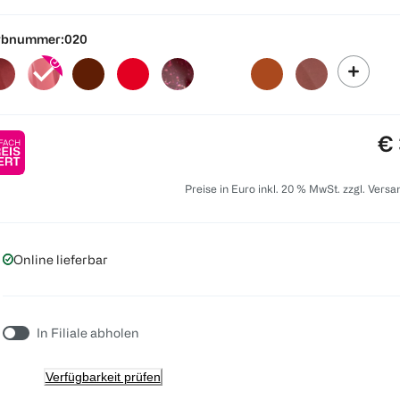
rbnummer:
020
Pr
€ 
Preise in Euro inkl. 20 % MwSt. zzgl. Vers
Online lieferbar
In Filiale abholen
Verfügbarkeit prüfen