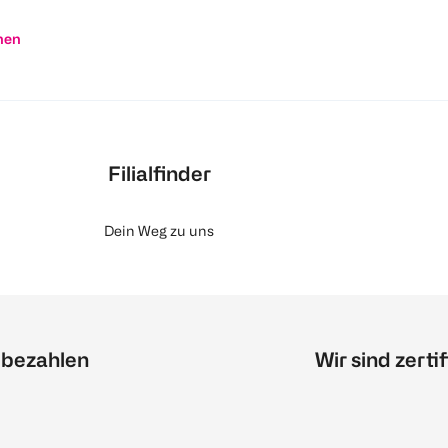
nen
Filialfinder
Dein Weg zu uns
 bezahlen
Wir sind zertif