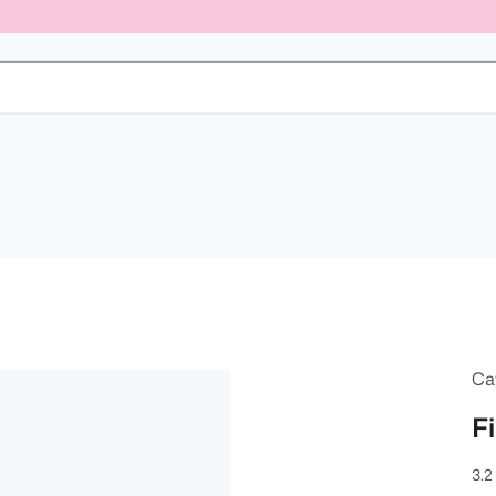
Ca
Fi
3.2