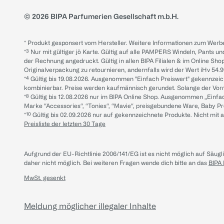
© 2026 BIPA Parfumerien Gesellschaft m.b.H.
* Produkt gesponsert vom Hersteller. Weitere Informationen zum Werbe
*³ Nur mit gültiger jö Karte. Gültig auf alle PAMPERS Windeln, Pants un
der Rechnung angedruckt. Gültig in allen BIPA Filialen & im Online Shop
Originalverpackung zu retournieren, andernfalls wird der Wert iHv 54.9
*⁴ Gültig bis 19.08.2026. Ausgenommen "Einfach Preiswert" gekennze
kombinierbar. Preise werden kaufmännisch gerundet. Solange der Vorrat 
*⁸ Gültig bis 12.08.2026 nur im BIPA Online Shop. Ausgenommen „Einf
Marke “Accessories“, “Tonies“, “Mavie“, preisgebundene Ware, Baby P
*¹⁰ Gültig bis 02.09.2026 nur auf gekennzeichnete Produkte. Nicht mi
Preisliste der letzten 30 Tage
Aufgrund der EU-Richtlinie 2006/141/EG ist es nicht möglich auf Säug
daher nicht möglich.
Bei weiteren Fragen wende dich bitte an das
BIPA
MwSt. gesenkt
Meldung möglicher illegaler Inhalte