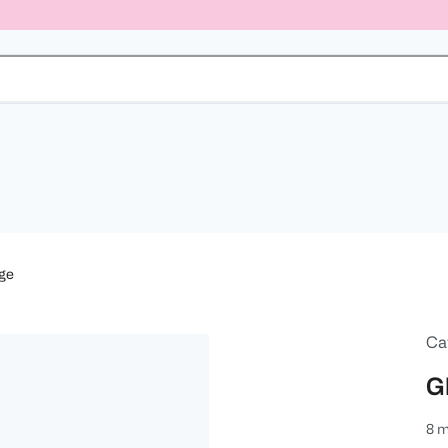
ge
Ca
Gl
8 m