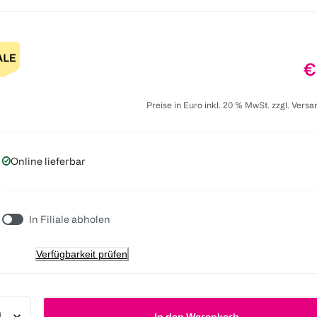
P
€
Preise in Euro inkl. 20 % MwSt. zzgl. Vers
Online lieferbar
In Filiale abholen
Verfügbarkeit prüfen
In den Warenkorb