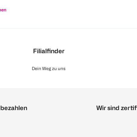
nen
Filialfinder
Dein Weg zu uns
 bezahlen
Wir sind zertif