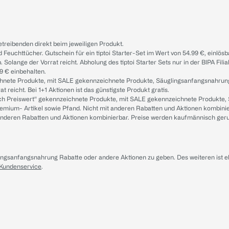
treibenden direkt beim jeweiligen Produkt.
d Feuchttücher. Gutschein für ein tiptoi Starter-Set im Wert von 54.99 €, einlö
. Solange der Vorrat reicht. Abholung des tiptoi Starter Sets nur in der BIPA Fil
9 € einbehalten.
ichnete Produkte, mit SALE gekennzeichnete Produkte, Säuglingsanfangsnahrun
reicht. Bei 1+1 Aktionen ist das günstigste Produkt gratis.
ach Preiswert“ gekennzeichnete Produkte, mit SALE gekennzeichnete Produkte,
remium- Artikel sowie Pfand. Nicht mit anderen Rabatten und Aktionen kombini
t anderen Rabatten und Aktionen kombinierbar. Preise werden kaufmännisch ger
lingsanfangsnahrung Rabatte oder andere Aktionen zu geben. Des weiteren ist 
 Kundenservice
.