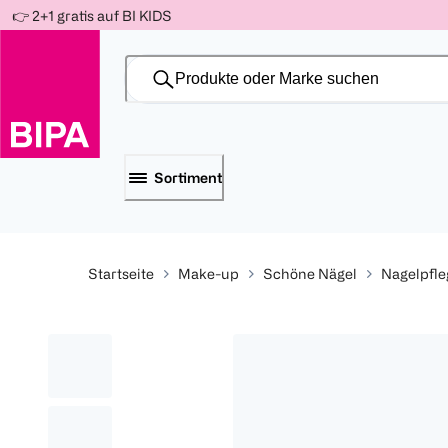
Weiter
👉 2+1 gratis auf BI KIDS
Für
Für
Für
zum
300 Ös
500 Ös
150 Ös
Inhalt
-20%
-10%
-15%
Sortiment
Startseite
Make-up
Schöne Nägel
Nagelpfle