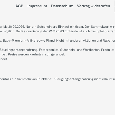
AGB
Impressum
Datenschutz
Vertrag widerrufen
sbar bis 30.09.2026. Nur ein Gutschein pro Einkauf einlösbar. Der Sammelwert wir
iale möglich. Bei Retournierung der PAMPERS Einkäufe ist auch das tiptoi Starter
g, Baby-Premium-Artikel sowie Pfand. Nicht mit anderen Aktionen und Rabatte
 Säuglingsanfangsnahrung, Fotoprodukte, Gutschein- und Wertkarten, Produkte
erbar. Preise werden kaufmännisch gerundet.
undet.
ebenfalls ein Sammeln von Punkten für Säuglingsanfangsnahrung nicht erlaubt 