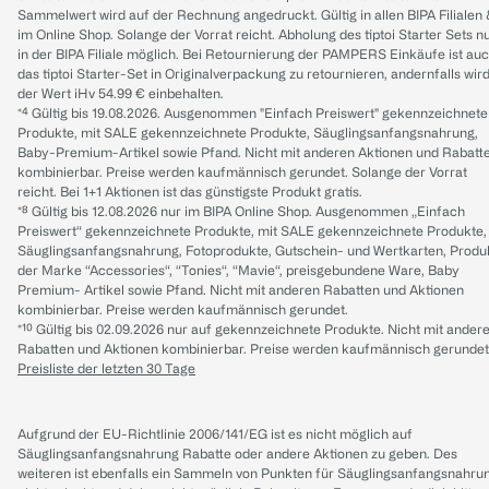
Sammelwert wird auf der Rechnung angedruckt. Gültig in allen BIPA Filialen
im Online Shop. Solange der Vorrat reicht. Abholung des tiptoi Starter Sets n
in der BIPA Filiale möglich. Bei Retournierung der PAMPERS Einkäufe ist au
das tiptoi Starter-Set in Originalverpackung zu retournieren, andernfalls wir
der Wert iHv 54.99 € einbehalten.
*⁴ Gültig bis 19.08.2026. Ausgenommen "Einfach Preiswert" gekennzeichnete
Produkte, mit SALE gekennzeichnete Produkte, Säuglingsanfangsnahrung,
Baby-Premium-Artikel sowie Pfand. Nicht mit anderen Aktionen und Rabatt
kombinierbar. Preise werden kaufmännisch gerundet. Solange der Vorrat
reicht. Bei 1+1 Aktionen ist das günstigste Produkt gratis.
*⁸ Gültig bis 12.08.2026 nur im BIPA Online Shop. Ausgenommen „Einfach
Preiswert“ gekennzeichnete Produkte, mit SALE gekennzeichnete Produkte,
Säuglingsanfangsnahrung, Fotoprodukte, Gutschein- und Wertkarten, Produ
der Marke “Accessories“, “Tonies“, “Mavie“, preisgebundene Ware, Baby
Premium- Artikel sowie Pfand. Nicht mit anderen Rabatten und Aktionen
kombinierbar. Preise werden kaufmännisch gerundet.
*¹⁰ Gültig bis 02.09.2026 nur auf gekennzeichnete Produkte. Nicht mit ander
Rabatten und Aktionen kombinierbar. Preise werden kaufmännisch gerundet
Preisliste der letzten 30 Tage
Aufgrund der EU-Richtlinie 2006/141/EG ist es nicht möglich auf
Säuglingsanfangsnahrung Rabatte oder andere Aktionen zu geben. Des
weiteren ist ebenfalls ein Sammeln von Punkten für Säuglingsanfangsnahru