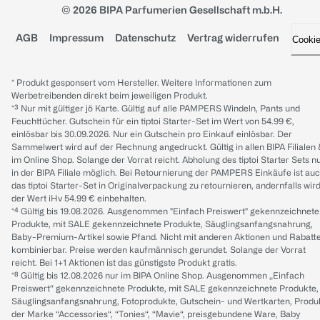
© 2026 BIPA Parfumerien Gesellschaft m.b.H.
AGB
Impressum
Datenschutz
Vertrag widerrufen
Cooki
* Produkt gesponsert vom Hersteller. Weitere Informationen zum
Werbetreibenden direkt beim jeweiligen Produkt.
*³ Nur mit gültiger jö Karte. Gültig auf alle PAMPERS Windeln, Pants und
Feuchttücher. Gutschein für ein tiptoi Starter-Set im Wert von 54.99 €,
einlösbar bis 30.09.2026. Nur ein Gutschein pro Einkauf einlösbar. Der
Sammelwert wird auf der Rechnung angedruckt. Gültig in allen BIPA Filialen
im Online Shop. Solange der Vorrat reicht. Abholung des tiptoi Starter Sets n
in der BIPA Filiale möglich. Bei Retournierung der PAMPERS Einkäufe ist au
das tiptoi Starter-Set in Originalverpackung zu retournieren, andernfalls wir
der Wert iHv 54.99 € einbehalten.
*⁴ Gültig bis 19.08.2026. Ausgenommen "Einfach Preiswert" gekennzeichnete
Produkte, mit SALE gekennzeichnete Produkte, Säuglingsanfangsnahrung,
Baby-Premium-Artikel sowie Pfand. Nicht mit anderen Aktionen und Rabatt
kombinierbar. Preise werden kaufmännisch gerundet. Solange der Vorrat
reicht. Bei 1+1 Aktionen ist das günstigste Produkt gratis.
*⁸ Gültig bis 12.08.2026 nur im BIPA Online Shop. Ausgenommen „Einfach
Preiswert“ gekennzeichnete Produkte, mit SALE gekennzeichnete Produkte,
Säuglingsanfangsnahrung, Fotoprodukte, Gutschein- und Wertkarten, Produ
der Marke “Accessories“, “Tonies“, “Mavie“, preisgebundene Ware, Baby