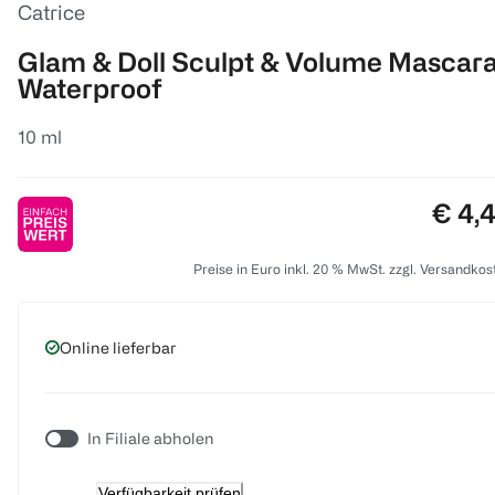
Catrice
Glam & Doll Sculpt & Volume Mascar
Waterproof
10 ml
Preis
€ 4,
Preise in Euro inkl. 20 % MwSt. zzgl. Versandkos
Online lieferbar
In Filiale abholen
Verfügbarkeit prüfen