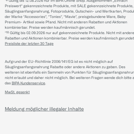
*⁸ Gültig bis 12.08.2026 nur im BIPA Online Shop. Ausgenommen „Einfach
Preiswert“ gekennzeichnete Produkte, mit SALE gekennzeichnete Produkte,
Säuglingsanfangsnahrung, Fotoprodukte, Gutschein- und Wertkarten, Produ
der Marke “Accessories“, “Tonies“, “Mavie“, preisgebundene Ware, Baby
Premium- Artikel sowie Pfand. Nicht mit anderen Rabatten und Aktionen
kombinierbar. Preise werden kaufmännisch gerundet.
*¹⁰ Gültig bis 02.09.2026 nur auf gekennzeichnete Produkte. Nicht mit ander
Rabatten und Aktionen kombinierbar. Preise werden kaufmännisch gerundet
Preisliste der letzten 30 Tage
Aufgrund der EU-Richtlinie 2006/141/EG ist es nicht möglich auf
Säuglingsanfangsnahrung Rabatte oder andere Aktionen zu geben. Des
weiteren ist ebenfalls ein Sammeln von Punkten für Säuglingsanfangsnahru
nicht erlaubt und daher nicht möglich.
Bei weiteren Fragen wende dich bitte 
das
BIPA Kundenservice
.
MwSt. gesenkt
Meldung möglicher illegaler Inhalte