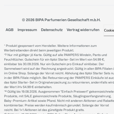
© 2026 BIPA Parfumerien Gesellschaft m.b.H.
AGB
Impressum
Datenschutz
Vertrag widerrufen
Cooki
* Produkt gesponsert vom Hersteller. Weitere Informationen zum
Werbetreibenden direkt beim jeweiligen Produkt.
*³ Nur mit gültiger jö Karte. Gültig auf alle PAMPERS Windeln, Pants und
Feuchttücher. Gutschein für ein tiptoi Starter-Set im Wert von 54.99 €,
einlösbar bis 30.09.2026. Nur ein Gutschein pro Einkauf einlösbar. Der
Sammelwert wird auf der Rechnung angedruckt. Gültig in allen BIPA Filialen
im Online Shop. Solange der Vorrat reicht. Abholung des tiptoi Starter Sets n
in der BIPA Filiale möglich. Bei Retournierung der PAMPERS Einkäufe ist au
das tiptoi Starter-Set in Originalverpackung zu retournieren, andernfalls wir
der Wert iHv 54.99 € einbehalten.
*⁴ Gültig bis 19.08.2026. Ausgenommen "Einfach Preiswert" gekennzeichnete
Produkte, mit SALE gekennzeichnete Produkte, Säuglingsanfangsnahrung,
Baby-Premium-Artikel sowie Pfand. Nicht mit anderen Aktionen und Rabatt
kombinierbar. Preise werden kaufmännisch gerundet. Solange der Vorrat
reicht. Bei 1+1 Aktionen ist das günstigste Produkt gratis.