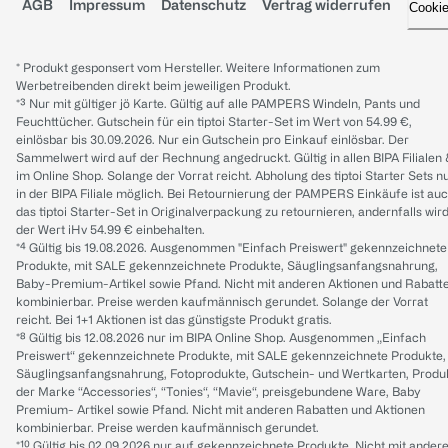
AGB
Impressum
Datenschutz
Vertrag widerrufen
Cooki
* Produkt gesponsert vom Hersteller. Weitere Informationen zum
Werbetreibenden direkt beim jeweiligen Produkt.
*³ Nur mit gültiger jö Karte. Gültig auf alle PAMPERS Windeln, Pants und
Feuchttücher. Gutschein für ein tiptoi Starter-Set im Wert von 54.99 €,
einlösbar bis 30.09.2026. Nur ein Gutschein pro Einkauf einlösbar. Der
Sammelwert wird auf der Rechnung angedruckt. Gültig in allen BIPA Filialen
im Online Shop. Solange der Vorrat reicht. Abholung des tiptoi Starter Sets n
in der BIPA Filiale möglich. Bei Retournierung der PAMPERS Einkäufe ist au
das tiptoi Starter-Set in Originalverpackung zu retournieren, andernfalls wir
der Wert iHv 54.99 € einbehalten.
*⁴ Gültig bis 19.08.2026. Ausgenommen "Einfach Preiswert" gekennzeichnete
Produkte, mit SALE gekennzeichnete Produkte, Säuglingsanfangsnahrung,
Baby-Premium-Artikel sowie Pfand. Nicht mit anderen Aktionen und Rabatt
kombinierbar. Preise werden kaufmännisch gerundet. Solange der Vorrat
reicht. Bei 1+1 Aktionen ist das günstigste Produkt gratis.
*⁸ Gültig bis 12.08.2026 nur im BIPA Online Shop. Ausgenommen „Einfach
Preiswert“ gekennzeichnete Produkte, mit SALE gekennzeichnete Produkte,
Säuglingsanfangsnahrung, Fotoprodukte, Gutschein- und Wertkarten, Produ
der Marke “Accessories“, “Tonies“, “Mavie“, preisgebundene Ware, Baby
Premium- Artikel sowie Pfand. Nicht mit anderen Rabatten und Aktionen
kombinierbar. Preise werden kaufmännisch gerundet.
*¹⁰ Gültig bis 02.09.2026 nur auf gekennzeichnete Produkte. Nicht mit ander