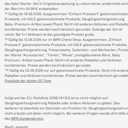
das tiptoi Starter-Set in Originalverpackung zu retournieren, andernfalls wir
der Wert iHv 54.99 € einbehalten.
*⁴ Gültig bis 19.08.2026. Ausgenommen "Einfach Preiswert" gekennzeichnete
Produkte, mit SALE gekennzeichnete Produkte, Säuglingsanfangsnahrung,
Baby-Premium-Artikel sowie Pfand. Nicht mit anderen Aktionen und Rabatt
kombinierbar. Preise werden kaufmännisch gerundet. Solange der Vorrat
reicht. Bei 1+1 Aktionen ist das günstigste Produkt gratis.
*⁸ Gültig bis 12.08.2026 nur im BIPA Online Shop. Ausgenommen „Einfach
Preiswert“ gekennzeichnete Produkte, mit SALE gekennzeichnete Produkte,
Säuglingsanfangsnahrung, Fotoprodukte, Gutschein- und Wertkarten, Produ
der Marke “Accessories“, “Tonies“, “Mavie“, preisgebundene Ware, Baby
Premium- Artikel sowie Pfand. Nicht mit anderen Rabatten und Aktionen
kombinierbar. Preise werden kaufmännisch gerundet.
*¹⁰ Gültig bis 02.09.2026 nur auf gekennzeichnete Produkte. Nicht mit ander
Rabatten und Aktionen kombinierbar. Preise werden kaufmännisch gerundet
Preisliste der letzten 30 Tage
Aufgrund der EU-Richtlinie 2006/141/EG ist es nicht möglich auf
Säuglingsanfangsnahrung Rabatte oder andere Aktionen zu geben. Des
weiteren ist ebenfalls ein Sammeln von Punkten für Säuglingsanfangsnahru
nicht erlaubt und daher nicht möglich.
Bei weiteren Fragen wende dich bitte 
das
BIPA Kundenservice
.
MwSt. gesenkt