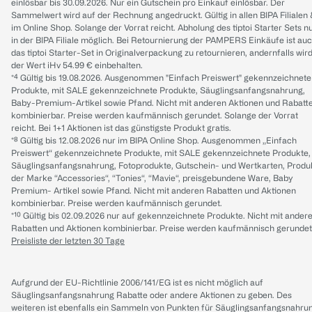
einlösbar bis 30.09.2026. Nur ein Gutschein pro Einkauf einlösbar. Der
Sammelwert wird auf der Rechnung angedruckt. Gültig in allen BIPA Filialen
im Online Shop. Solange der Vorrat reicht. Abholung des tiptoi Starter Sets n
in der BIPA Filiale möglich. Bei Retournierung der PAMPERS Einkäufe ist au
das tiptoi Starter-Set in Originalverpackung zu retournieren, andernfalls wir
der Wert iHv 54.99 € einbehalten.
*⁴ Gültig bis 19.08.2026. Ausgenommen "Einfach Preiswert" gekennzeichnete
Produkte, mit SALE gekennzeichnete Produkte, Säuglingsanfangsnahrung,
Baby-Premium-Artikel sowie Pfand. Nicht mit anderen Aktionen und Rabatt
kombinierbar. Preise werden kaufmännisch gerundet. Solange der Vorrat
reicht. Bei 1+1 Aktionen ist das günstigste Produkt gratis.
*⁸ Gültig bis 12.08.2026 nur im BIPA Online Shop. Ausgenommen „Einfach
Preiswert“ gekennzeichnete Produkte, mit SALE gekennzeichnete Produkte,
Säuglingsanfangsnahrung, Fotoprodukte, Gutschein- und Wertkarten, Produ
der Marke “Accessories“, “Tonies“, “Mavie“, preisgebundene Ware, Baby
Premium- Artikel sowie Pfand. Nicht mit anderen Rabatten und Aktionen
kombinierbar. Preise werden kaufmännisch gerundet.
*¹⁰ Gültig bis 02.09.2026 nur auf gekennzeichnete Produkte. Nicht mit ander
Rabatten und Aktionen kombinierbar. Preise werden kaufmännisch gerundet
Preisliste der letzten 30 Tage
Aufgrund der EU-Richtlinie 2006/141/EG ist es nicht möglich auf
Säuglingsanfangsnahrung Rabatte oder andere Aktionen zu geben. Des
weiteren ist ebenfalls ein Sammeln von Punkten für Säuglingsanfangsnahru