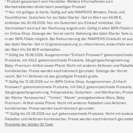
* Produkt gesponsert vom Hersteller. Weitere Informationen zum
Werbetreibenden direkt beim jeweiligen Produkt.
*³ Nur mit gültiger jö Karte. Gültig auf alle PAMPERS Windeln, Pants und
Feuchttücher. Gutschein für ein tiptoi Starter-Set im Wert von 54.99 €,
einlösbar bis 30.09.2026. Nur ein Gutschein pro Einkauf einlösbar. Der
Sammelwert wird auf der Rechnung angedruckt. Gültig in allen BIPA Filialen
im Online Shop. Solange der Vorrat reicht. Abholung des tiptoi Starter Sets n
in der BIPA Filiale möglich. Bei Retournierung der PAMPERS Einkäufe ist au
das tiptoi Starter-Set in Originalverpackung zu retournieren, andernfalls wir
der Wert iHv 54.99 € einbehalten.
*⁴ Gültig bis 19.08.2026. Ausgenommen "Einfach Preiswert" gekennzeichnete
Produkte, mit SALE gekennzeichnete Produkte, Säuglingsanfangsnahrung,
Baby-Premium-Artikel sowie Pfand. Nicht mit anderen Aktionen und Rabatt
kombinierbar. Preise werden kaufmännisch gerundet. Solange der Vorrat
reicht. Bei 1+1 Aktionen ist das günstigste Produkt gratis.
*⁸ Gültig bis 12.08.2026 nur im BIPA Online Shop. Ausgenommen „Einfach
Preiswert“ gekennzeichnete Produkte, mit SALE gekennzeichnete Produkte,
Säuglingsanfangsnahrung, Fotoprodukte, Gutschein- und Wertkarten, Produ
der Marke “Accessories“, “Tonies“, “Mavie“, preisgebundene Ware, Baby
Premium- Artikel sowie Pfand. Nicht mit anderen Rabatten und Aktionen
kombinierbar. Preise werden kaufmännisch gerundet.
*¹⁰ Gültig bis 02.09.2026 nur auf gekennzeichnete Produkte. Nicht mit ander
Rabatten und Aktionen kombinierbar. Preise werden kaufmännisch gerundet
Preisliste der letzten 30 Tage