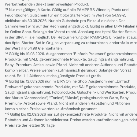
Werbetreibenden direkt beim jeweiligen Produkt.
*³ Nur mit gültiger jö Karte. Gültig auf alle PAMPERS Windeln, Pants und
Feuchttücher. Gutschein für ein tiptoi Starter-Set im Wert von 54.99 €,
einlösbar bis 30.09.2026. Nur ein Gutschein pro Einkauf einlösbar. Der
Sammelwert wird auf der Rechnung angedruckt. Gültig in allen BIPA Filialen
im Online Shop. Solange der Vorrat reicht. Abholung des tiptoi Starter Sets n
in der BIPA Filiale möglich. Bei Retournierung der PAMPERS Einkäufe ist au
das tiptoi Starter-Set in Originalverpackung zu retournieren, andernfalls wir
der Wert iHv 54.99 € einbehalten.
*⁴ Gültig bis 19.08.2026. Ausgenommen "Einfach Preiswert" gekennzeichnete
Produkte, mit SALE gekennzeichnete Produkte, Säuglingsanfangsnahrung,
Baby-Premium-Artikel sowie Pfand. Nicht mit anderen Aktionen und Rabatt
kombinierbar. Preise werden kaufmännisch gerundet. Solange der Vorrat
reicht. Bei 1+1 Aktionen ist das günstigste Produkt gratis.
*⁸ Gültig bis 12.08.2026 nur im BIPA Online Shop. Ausgenommen „Einfach
Preiswert“ gekennzeichnete Produkte, mit SALE gekennzeichnete Produkte,
Säuglingsanfangsnahrung, Fotoprodukte, Gutschein- und Wertkarten, Produ
der Marke “Accessories“, “Tonies“, “Mavie“, preisgebundene Ware, Baby
Premium- Artikel sowie Pfand. Nicht mit anderen Rabatten und Aktionen
kombinierbar. Preise werden kaufmännisch gerundet.
*¹⁰ Gültig bis 02.09.2026 nur auf gekennzeichnete Produkte. Nicht mit ander
Rabatten und Aktionen kombinierbar. Preise werden kaufmännisch gerundet
Preisliste der letzten 30 Tage