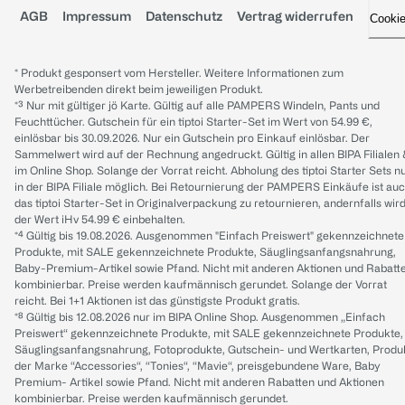
AGB
Impressum
Datenschutz
Vertrag widerrufen
Cooki
* Produkt gesponsert vom Hersteller. Weitere Informationen zum
Werbetreibenden direkt beim jeweiligen Produkt.
*³ Nur mit gültiger jö Karte. Gültig auf alle PAMPERS Windeln, Pants und
Feuchttücher. Gutschein für ein tiptoi Starter-Set im Wert von 54.99 €,
einlösbar bis 30.09.2026. Nur ein Gutschein pro Einkauf einlösbar. Der
Sammelwert wird auf der Rechnung angedruckt. Gültig in allen BIPA Filialen
im Online Shop. Solange der Vorrat reicht. Abholung des tiptoi Starter Sets n
in der BIPA Filiale möglich. Bei Retournierung der PAMPERS Einkäufe ist au
das tiptoi Starter-Set in Originalverpackung zu retournieren, andernfalls wir
der Wert iHv 54.99 € einbehalten.
*⁴ Gültig bis 19.08.2026. Ausgenommen "Einfach Preiswert" gekennzeichnete
Produkte, mit SALE gekennzeichnete Produkte, Säuglingsanfangsnahrung,
Baby-Premium-Artikel sowie Pfand. Nicht mit anderen Aktionen und Rabatt
kombinierbar. Preise werden kaufmännisch gerundet. Solange der Vorrat
reicht. Bei 1+1 Aktionen ist das günstigste Produkt gratis.
*⁸ Gültig bis 12.08.2026 nur im BIPA Online Shop. Ausgenommen „Einfach
Preiswert“ gekennzeichnete Produkte, mit SALE gekennzeichnete Produkte,
Säuglingsanfangsnahrung, Fotoprodukte, Gutschein- und Wertkarten, Produ
der Marke “Accessories“, “Tonies“, “Mavie“, preisgebundene Ware, Baby
Premium- Artikel sowie Pfand. Nicht mit anderen Rabatten und Aktionen
kombinierbar. Preise werden kaufmännisch gerundet.