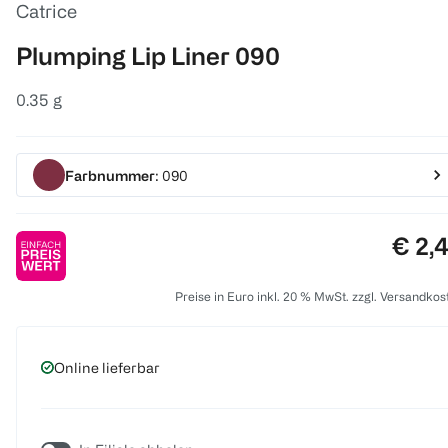
Catrice
Plumping Lip Liner 090
0.35 g
Farbnummer
: 090
Preis
€ 2,
Preise in Euro inkl. 20 % MwSt. zzgl. Versandkos
Online lieferbar