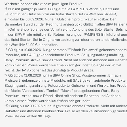
Werbetreibenden direkt beim jeweiligen Produkt.
*³ Nur mit gültiger jö Karte. Gültig auf alle PAMPERS Windeln, Pants und
Feuchttücher. Gutschein für ein tiptoi Starter-Set im Wert von 54.99 €,
einlösbar bis 30.09.2026. Nur ein Gutschein pro Einkauf einlösbar. Der
Sammelwert wird auf der Rechnung angedruckt. Gültig in allen BIPA Filialen
im Online Shop. Solange der Vorrat reicht. Abholung des tiptoi Starter Sets n
in der BIPA Filiale möglich. Bei Retournierung der PAMPERS Einkäufe ist au
das tiptoi Starter-Set in Originalverpackung zu retournieren, andernfalls wir
der Wert iHv 54.99 € einbehalten.
*⁴ Gültig bis 19.08.2026. Ausgenommen "Einfach Preiswert" gekennzeichnete
Produkte, mit SALE gekennzeichnete Produkte, Säuglingsanfangsnahrung,
Baby-Premium-Artikel sowie Pfand. Nicht mit anderen Aktionen und Rabatt
kombinierbar. Preise werden kaufmännisch gerundet. Solange der Vorrat
reicht. Bei 1+1 Aktionen ist das günstigste Produkt gratis.
*⁸ Gültig bis 12.08.2026 nur im BIPA Online Shop. Ausgenommen „Einfach
Preiswert“ gekennzeichnete Produkte, mit SALE gekennzeichnete Produkte,
Säuglingsanfangsnahrung, Fotoprodukte, Gutschein- und Wertkarten, Produ
der Marke “Accessories“, “Tonies“, “Mavie“, preisgebundene Ware, Baby
Premium- Artikel sowie Pfand. Nicht mit anderen Rabatten und Aktionen
kombinierbar. Preise werden kaufmännisch gerundet.
*¹⁰ Gültig bis 02.09.2026 nur auf gekennzeichnete Produkte. Nicht mit ander
Rabatten und Aktionen kombinierbar. Preise werden kaufmännisch gerundet
Preisliste der letzten 30 Tage