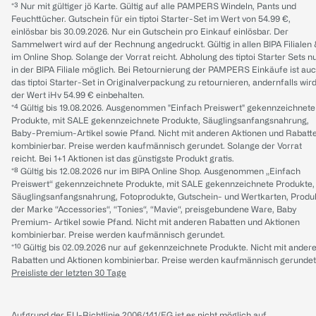
*³ Nur mit gültiger jö Karte. Gültig auf alle PAMPERS Windeln, Pants und
Feuchttücher. Gutschein für ein tiptoi Starter-Set im Wert von 54.99 €,
einlösbar bis 30.09.2026. Nur ein Gutschein pro Einkauf einlösbar. Der
Sammelwert wird auf der Rechnung angedruckt. Gültig in allen BIPA Filialen
im Online Shop. Solange der Vorrat reicht. Abholung des tiptoi Starter Sets n
in der BIPA Filiale möglich. Bei Retournierung der PAMPERS Einkäufe ist au
das tiptoi Starter-Set in Originalverpackung zu retournieren, andernfalls wir
der Wert iHv 54.99 € einbehalten.
*⁴ Gültig bis 19.08.2026. Ausgenommen "Einfach Preiswert" gekennzeichnete
Produkte, mit SALE gekennzeichnete Produkte, Säuglingsanfangsnahrung,
Baby-Premium-Artikel sowie Pfand. Nicht mit anderen Aktionen und Rabatt
kombinierbar. Preise werden kaufmännisch gerundet. Solange der Vorrat
reicht. Bei 1+1 Aktionen ist das günstigste Produkt gratis.
*⁸ Gültig bis 12.08.2026 nur im BIPA Online Shop. Ausgenommen „Einfach
Preiswert“ gekennzeichnete Produkte, mit SALE gekennzeichnete Produkte,
Säuglingsanfangsnahrung, Fotoprodukte, Gutschein- und Wertkarten, Produ
der Marke “Accessories“, “Tonies“, “Mavie“, preisgebundene Ware, Baby
Premium- Artikel sowie Pfand. Nicht mit anderen Rabatten und Aktionen
kombinierbar. Preise werden kaufmännisch gerundet.
*¹⁰ Gültig bis 02.09.2026 nur auf gekennzeichnete Produkte. Nicht mit ander
Rabatten und Aktionen kombinierbar. Preise werden kaufmännisch gerundet
Preisliste der letzten 30 Tage
Aufgrund der EU-Richtlinie 2006/141/EG ist es nicht möglich auf