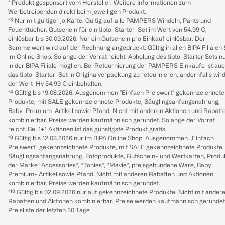
* Produkt gesponsert vom Hersteller. Weitere Informationen zum
Werbetreibenden direkt beim jeweiligen Produkt.
*³ Nur mit gültiger jö Karte. Gültig auf alle PAMPERS Windeln, Pants und
Feuchttücher. Gutschein für ein tiptoi Starter-Set im Wert von 54.99 €,
einlösbar bis 30.09.2026. Nur ein Gutschein pro Einkauf einlösbar. Der
Sammelwert wird auf der Rechnung angedruckt. Gültig in allen BIPA Filialen
im Online Shop. Solange der Vorrat reicht. Abholung des tiptoi Starter Sets n
in der BIPA Filiale möglich. Bei Retournierung der PAMPERS Einkäufe ist au
das tiptoi Starter-Set in Originalverpackung zu retournieren, andernfalls wir
der Wert iHv 54.99 € einbehalten.
*⁴ Gültig bis 19.08.2026. Ausgenommen "Einfach Preiswert" gekennzeichnete
Produkte, mit SALE gekennzeichnete Produkte, Säuglingsanfangsnahrung,
Baby-Premium-Artikel sowie Pfand. Nicht mit anderen Aktionen und Rabatt
kombinierbar. Preise werden kaufmännisch gerundet. Solange der Vorrat
reicht. Bei 1+1 Aktionen ist das günstigste Produkt gratis.
*⁸ Gültig bis 12.08.2026 nur im BIPA Online Shop. Ausgenommen „Einfach
Preiswert“ gekennzeichnete Produkte, mit SALE gekennzeichnete Produkte,
Säuglingsanfangsnahrung, Fotoprodukte, Gutschein- und Wertkarten, Produ
der Marke “Accessories“, “Tonies“, “Mavie“, preisgebundene Ware, Baby
Premium- Artikel sowie Pfand. Nicht mit anderen Rabatten und Aktionen
kombinierbar. Preise werden kaufmännisch gerundet.
*¹⁰ Gültig bis 02.09.2026 nur auf gekennzeichnete Produkte. Nicht mit ander
Rabatten und Aktionen kombinierbar. Preise werden kaufmännisch gerundet
Preisliste der letzten 30 Tage