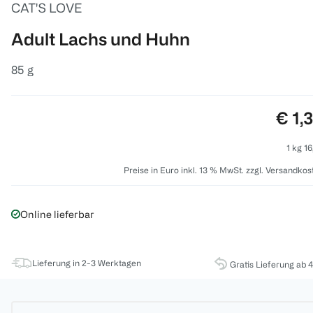
CAT'S LOVE
Adult Lachs und Huhn
85 g
Prei
€ 1,
1 kg 16
Preise in Euro inkl. 13 % MwSt. zzgl. Versandkos
Online lieferbar
Lieferung in 2-3 Werktagen
Gratis Lieferung ab 