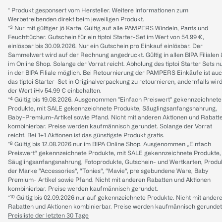
* Produkt gesponsert vom Hersteller. Weitere Informationen zum
Werbetreibenden direkt beim jeweiligen Produkt.
*³ Nur mit gültiger jö Karte. Gültig auf alle PAMPERS Windeln, Pants und
Feuchttücher. Gutschein für ein tiptoi Starter-Set im Wert von 54.99 €,
einlösbar bis 30.09.2026. Nur ein Gutschein pro Einkauf einlösbar. Der
Sammelwert wird auf der Rechnung angedruckt. Gültig in allen BIPA Filialen
im Online Shop. Solange der Vorrat reicht. Abholung des tiptoi Starter Sets n
in der BIPA Filiale möglich. Bei Retournierung der PAMPERS Einkäufe ist au
das tiptoi Starter-Set in Originalverpackung zu retournieren, andernfalls wir
der Wert iHv 54.99 € einbehalten.
*⁴ Gültig bis 19.08.2026. Ausgenommen "Einfach Preiswert" gekennzeichnete
Produkte, mit SALE gekennzeichnete Produkte, Säuglingsanfangsnahrung,
Baby-Premium-Artikel sowie Pfand. Nicht mit anderen Aktionen und Rabatt
kombinierbar. Preise werden kaufmännisch gerundet. Solange der Vorrat
reicht. Bei 1+1 Aktionen ist das günstigste Produkt gratis.
*⁸ Gültig bis 12.08.2026 nur im BIPA Online Shop. Ausgenommen „Einfach
Preiswert“ gekennzeichnete Produkte, mit SALE gekennzeichnete Produkte,
Säuglingsanfangsnahrung, Fotoprodukte, Gutschein- und Wertkarten, Produ
der Marke “Accessories“, “Tonies“, “Mavie“, preisgebundene Ware, Baby
Premium- Artikel sowie Pfand. Nicht mit anderen Rabatten und Aktionen
kombinierbar. Preise werden kaufmännisch gerundet.
*¹⁰ Gültig bis 02.09.2026 nur auf gekennzeichnete Produkte. Nicht mit ander
Rabatten und Aktionen kombinierbar. Preise werden kaufmännisch gerundet
Preisliste der letzten 30 Tage