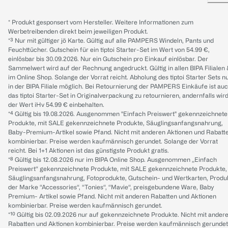
* Produkt gesponsert vom Hersteller. Weitere Informationen zum
Werbetreibenden direkt beim jeweiligen Produkt.
*³ Nur mit gültiger jö Karte. Gültig auf alle PAMPERS Windeln, Pants und
Feuchttücher. Gutschein für ein tiptoi Starter-Set im Wert von 54.99 €,
einlösbar bis 30.09.2026. Nur ein Gutschein pro Einkauf einlösbar. Der
Sammelwert wird auf der Rechnung angedruckt. Gültig in allen BIPA Filialen
im Online Shop. Solange der Vorrat reicht. Abholung des tiptoi Starter Sets n
in der BIPA Filiale möglich. Bei Retournierung der PAMPERS Einkäufe ist au
das tiptoi Starter-Set in Originalverpackung zu retournieren, andernfalls wir
der Wert iHv 54.99 € einbehalten.
*⁴ Gültig bis 19.08.2026. Ausgenommen "Einfach Preiswert" gekennzeichnete
Produkte, mit SALE gekennzeichnete Produkte, Säuglingsanfangsnahrung,
Baby-Premium-Artikel sowie Pfand. Nicht mit anderen Aktionen und Rabatt
kombinierbar. Preise werden kaufmännisch gerundet. Solange der Vorrat
reicht. Bei 1+1 Aktionen ist das günstigste Produkt gratis.
*⁸ Gültig bis 12.08.2026 nur im BIPA Online Shop. Ausgenommen „Einfach
Preiswert“ gekennzeichnete Produkte, mit SALE gekennzeichnete Produkte,
Säuglingsanfangsnahrung, Fotoprodukte, Gutschein- und Wertkarten, Produ
der Marke “Accessories“, “Tonies“, “Mavie“, preisgebundene Ware, Baby
Premium- Artikel sowie Pfand. Nicht mit anderen Rabatten und Aktionen
kombinierbar. Preise werden kaufmännisch gerundet.
*¹⁰ Gültig bis 02.09.2026 nur auf gekennzeichnete Produkte. Nicht mit ander
Rabatten und Aktionen kombinierbar. Preise werden kaufmännisch gerundet