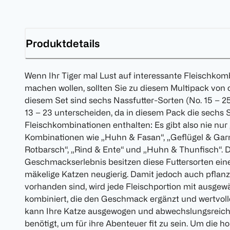
Produktdetails
Wenn Ihr Tiger mal Lust auf interessante Fleischkomb
machen wollen, sollten Sie zu diesem Multipack von c
diesem Set sind sechs Nassfutter-Sorten (No. 15 – 25
13 – 23 unterscheiden, da in diesem Pack die sechs S
Fleischkombinationen enthalten: Es gibt also nie nu
Kombinationen wie „Huhn & Fasan“, „Geflügel & Garn
Rotbarsch“, „Rind & Ente“ und „Huhn & Thunfisch“. 
Geschmackserlebnis besitzen diese Futtersorten e
mäkelige Katzen neugierig. Damit jedoch auch pflanz
vorhanden sind, wird jede Fleischportion mit ausgew
kombiniert, die den Geschmack ergänzt und wertvolle
kann Ihre Katze ausgewogen und abwechslungsreich m
benötigt, um für ihre Abenteuer fit zu sein. Um die ho