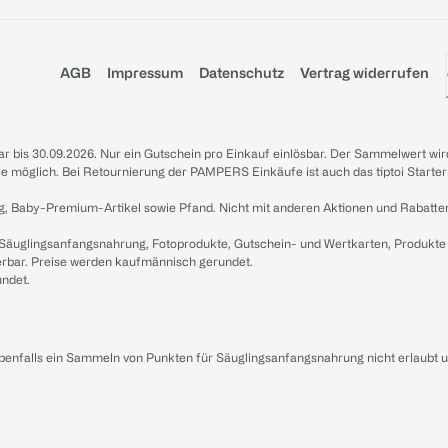
AGB
Impressum
Datenschutz
Vertrag widerrufen
sbar bis 30.09.2026. Nur ein Gutschein pro Einkauf einlösbar. Der Sammelwert wir
iale möglich. Bei Retournierung der PAMPERS Einkäufe ist auch das tiptoi Starter
g, Baby-Premium-Artikel sowie Pfand. Nicht mit anderen Aktionen und Rabatte
 Säuglingsanfangsnahrung, Fotoprodukte, Gutschein- und Wertkarten, Produkte
erbar. Preise werden kaufmännisch gerundet.
undet.
ebenfalls ein Sammeln von Punkten für Säuglingsanfangsnahrung nicht erlaubt 