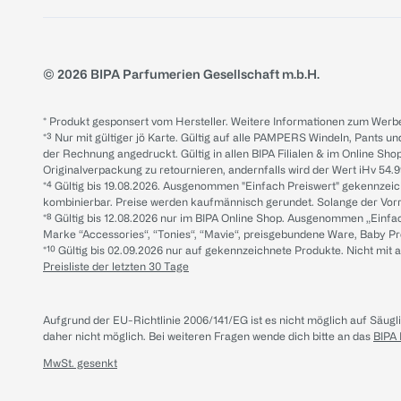
© 2026 BIPA Parfumerien Gesellschaft m.b.H.
* Produkt gesponsert vom Hersteller. Weitere Informationen zum Werbe
*³ Nur mit gültiger jö Karte. Gültig auf alle PAMPERS Windeln, Pants un
der Rechnung angedruckt. Gültig in allen BIPA Filialen & im Online Shop
Originalverpackung zu retournieren, andernfalls wird der Wert iHv 54.9
*⁴ Gültig bis 19.08.2026. Ausgenommen "Einfach Preiswert" gekennze
kombinierbar. Preise werden kaufmännisch gerundet. Solange der Vorrat 
*⁸ Gültig bis 12.08.2026 nur im BIPA Online Shop. Ausgenommen „Einf
Marke “Accessories“, “Tonies“, “Mavie“, preisgebundene Ware, Baby P
*¹⁰ Gültig bis 02.09.2026 nur auf gekennzeichnete Produkte. Nicht mi
Preisliste der letzten 30 Tage
Aufgrund der EU-Richtlinie 2006/141/EG ist es nicht möglich auf Säug
daher nicht möglich.
Bei weiteren Fragen wende dich bitte an das
BIPA
MwSt. gesenkt