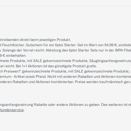
treibenden direkt beim jeweiligen Produkt.
d Feuchttücher. Gutschein für ein tiptoi Starter-Set im Wert von 54.99 €, einlö
. Solange der Vorrat reicht. Abholung des tiptoi Starter Sets nur in der BIPA Fil
9 € einbehalten.
ichnete Produkte, mit SALE gekennzeichnete Produkte, Säuglingsanfangsnahrun
reicht. Bei 1+1 Aktionen ist das günstigste Produkt gratis.
ach Preiswert“ gekennzeichnete Produkte, mit SALE gekennzeichnete Produkte,
remium- Artikel sowie Pfand. Nicht mit anderen Rabatten und Aktionen kombini
t anderen Rabatten und Aktionen kombinierbar. Preise werden kaufmännisch ger
lingsanfangsnahrung Rabatte oder andere Aktionen zu geben. Des weiteren ist 
 Kundenservice
.