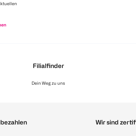
aktuellen
nen
Filialfinder
Dein Weg zu uns
 bezahlen
Wir sind zertif