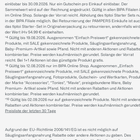
einlösbar bis 30.09.2026. Nur ein Gutschein pro Einkauf einlösbar. Der
Sammelwert wird auf der Rechnung angedruckt. Gültig in allen BIPA Filialen
im Online Shop. Solange der Vorrat reicht. Abholung des tiptoi Starter Sets n
in der BIPA Filiale möglich. Bei Retournierung der PAMPERS Einkäufe ist au
das tiptoi Starter-Set in Originalverpackung zu retournieren, andernfalls wir
der Wert iHv 54.99 € einbehalten.
*⁴ Gültig bis 19.08.2026. Ausgenommen "Einfach Preiswert" gekennzeichnete
Produkte, mit SALE gekennzeichnete Produkte, Säuglingsanfangsnahrung,
Baby-Premium-Artikel sowie Pfand. Nicht mit anderen Aktionen und Rabatt
kombinierbar. Preise werden kaufmännisch gerundet. Solange der Vorrat
reicht. Bei 1+1 Aktionen ist das günstigste Produkt gratis.
*⁸ Gültig bis 12.08.2026 nur im BIPA Online Shop. Ausgenommen „Einfach
Preiswert“ gekennzeichnete Produkte, mit SALE gekennzeichnete Produkte,
Säuglingsanfangsnahrung, Fotoprodukte, Gutschein- und Wertkarten, Produ
der Marke “Accessories“, “Tonies“, “Mavie“, preisgebundene Ware, Baby
Premium- Artikel sowie Pfand. Nicht mit anderen Rabatten und Aktionen
kombinierbar. Preise werden kaufmännisch gerundet.
*¹⁰ Gültig bis 02.09.2026 nur auf gekennzeichnete Produkte. Nicht mit ander
Rabatten und Aktionen kombinierbar. Preise werden kaufmännisch gerundet
Preisliste der letzten 30 Tage
Aufgrund der EU-Richtlinie 2006/141/EG ist es nicht möglich auf
Säuglingsanfangsnahrung Rabatte oder andere Aktionen zu geben. Des