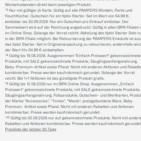
Werbetreibenden direkt beim jeweiligen Produkt.
*³ Nur mit gültiger jö Karte. Gültig auf alle PAMPERS Windeln, Pants und
Feuchttücher. Gutschein für ein tiptoi Starter-Set im Wert von 54.99 €,
einlösbar bis 30.09.2026. Nur ein Gutschein pro Einkauf einlösbar. Der
Sammelwert wird auf der Rechnung angedruckt. Gültig in allen BIPA Filialen
im Online Shop. Solange der Vorrat reicht. Abholung des tiptoi Starter Sets n
in der BIPA Filiale möglich. Bei Retournierung der PAMPERS Einkäufe ist au
das tiptoi Starter-Set in Originalverpackung zu retournieren, andernfalls wir
der Wert iHv 54.99 € einbehalten.
*⁴ Gültig bis 19.08.2026. Ausgenommen "Einfach Preiswert" gekennzeichnete
Produkte, mit SALE gekennzeichnete Produkte, Säuglingsanfangsnahrung,
Baby-Premium-Artikel sowie Pfand. Nicht mit anderen Aktionen und Rabatt
kombinierbar. Preise werden kaufmännisch gerundet. Solange der Vorrat
reicht. Bei 1+1 Aktionen ist das günstigste Produkt gratis.
*⁸ Gültig bis 12.08.2026 nur im BIPA Online Shop. Ausgenommen „Einfach
Preiswert“ gekennzeichnete Produkte, mit SALE gekennzeichnete Produkte,
Säuglingsanfangsnahrung, Fotoprodukte, Gutschein- und Wertkarten, Produ
der Marke “Accessories“, “Tonies“, “Mavie“, preisgebundene Ware, Baby
Premium- Artikel sowie Pfand. Nicht mit anderen Rabatten und Aktionen
kombinierbar. Preise werden kaufmännisch gerundet.
*¹⁰ Gültig bis 02.09.2026 nur auf gekennzeichnete Produkte. Nicht mit ander
Rabatten und Aktionen kombinierbar. Preise werden kaufmännisch gerundet
Preisliste der letzten 30 Tage