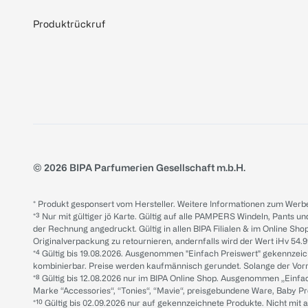
Produktrückruf
© 2026 BIPA Parfumerien Gesellschaft m.b.H.
* Produkt gesponsert vom Hersteller. Weitere Informationen zum Werbe
*³ Nur mit gültiger jö Karte. Gültig auf alle PAMPERS Windeln, Pants un
der Rechnung angedruckt. Gültig in allen BIPA Filialen & im Online Shop
Originalverpackung zu retournieren, andernfalls wird der Wert iHv 54.9
*⁴ Gültig bis 19.08.2026. Ausgenommen "Einfach Preiswert" gekennze
kombinierbar. Preise werden kaufmännisch gerundet. Solange der Vorrat 
*⁸ Gültig bis 12.08.2026 nur im BIPA Online Shop. Ausgenommen „Einf
Marke “Accessories“, “Tonies“, “Mavie“, preisgebundene Ware, Baby P
*¹⁰ Gültig bis 02.09.2026 nur auf gekennzeichnete Produkte. Nicht mi