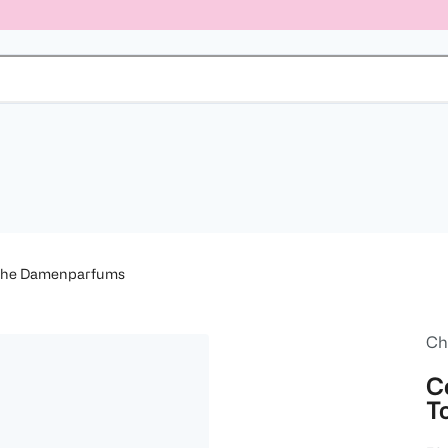
sche Damenparfums
Ch
C
To