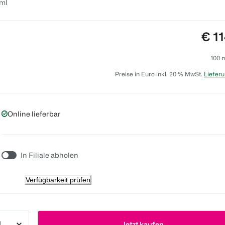
ml
Prei
€ 1
100 
Preise in Euro inkl. 20 % MwSt.
Lieferu
Online lieferbar
In Filiale abholen
Verfügbarkeit prüfen
Jetzt kaufen