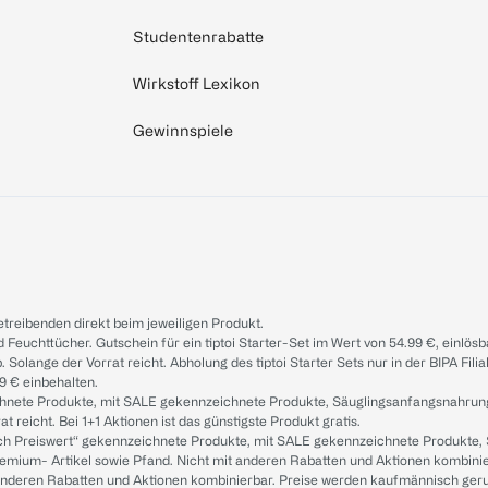
Studentenrabatte
Wirkstoff Lexikon
Gewinnspiele
treibenden direkt beim jeweiligen Produkt.
d Feuchttücher. Gutschein für ein tiptoi Starter-Set im Wert von 54.99 €, einlö
. Solange der Vorrat reicht. Abholung des tiptoi Starter Sets nur in der BIPA Fil
9 € einbehalten.
ichnete Produkte, mit SALE gekennzeichnete Produkte, Säuglingsanfangsnahrun
reicht. Bei 1+1 Aktionen ist das günstigste Produkt gratis.
ach Preiswert“ gekennzeichnete Produkte, mit SALE gekennzeichnete Produkte,
remium- Artikel sowie Pfand. Nicht mit anderen Rabatten und Aktionen kombini
t anderen Rabatten und Aktionen kombinierbar. Preise werden kaufmännisch ger