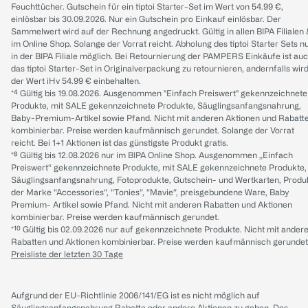
Feuchttücher. Gutschein für ein tiptoi Starter-Set im Wert von 54.99 €,
einlösbar bis 30.09.2026. Nur ein Gutschein pro Einkauf einlösbar. Der
Sammelwert wird auf der Rechnung angedruckt. Gültig in allen BIPA Filialen
im Online Shop. Solange der Vorrat reicht. Abholung des tiptoi Starter Sets n
in der BIPA Filiale möglich. Bei Retournierung der PAMPERS Einkäufe ist au
das tiptoi Starter-Set in Originalverpackung zu retournieren, andernfalls wir
der Wert iHv 54.99 € einbehalten.
*⁴ Gültig bis 19.08.2026. Ausgenommen "Einfach Preiswert" gekennzeichnete
Produkte, mit SALE gekennzeichnete Produkte, Säuglingsanfangsnahrung,
Baby-Premium-Artikel sowie Pfand. Nicht mit anderen Aktionen und Rabatt
kombinierbar. Preise werden kaufmännisch gerundet. Solange der Vorrat
reicht. Bei 1+1 Aktionen ist das günstigste Produkt gratis.
*⁸ Gültig bis 12.08.2026 nur im BIPA Online Shop. Ausgenommen „Einfach
Preiswert“ gekennzeichnete Produkte, mit SALE gekennzeichnete Produkte,
Säuglingsanfangsnahrung, Fotoprodukte, Gutschein- und Wertkarten, Produ
der Marke “Accessories“, “Tonies“, “Mavie“, preisgebundene Ware, Baby
Premium- Artikel sowie Pfand. Nicht mit anderen Rabatten und Aktionen
kombinierbar. Preise werden kaufmännisch gerundet.
*¹⁰ Gültig bis 02.09.2026 nur auf gekennzeichnete Produkte. Nicht mit ander
Rabatten und Aktionen kombinierbar. Preise werden kaufmännisch gerundet
Preisliste der letzten 30 Tage
Aufgrund der EU-Richtlinie 2006/141/EG ist es nicht möglich auf
Säuglingsanfangsnahrung Rabatte oder andere Aktionen zu geben. Des