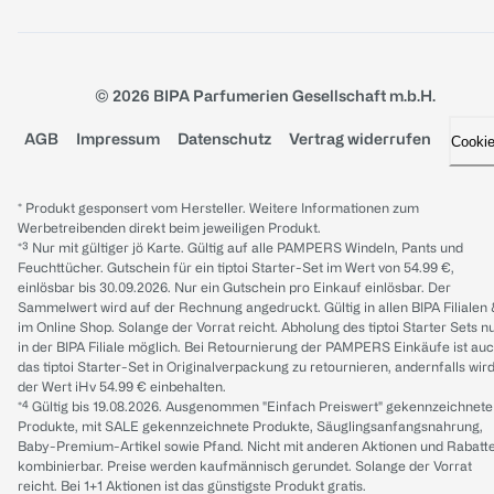
© 2026 BIPA Parfumerien Gesellschaft m.b.H.
AGB
Impressum
Datenschutz
Vertrag widerrufen
Cooki
* Produkt gesponsert vom Hersteller. Weitere Informationen zum
Werbetreibenden direkt beim jeweiligen Produkt.
*³ Nur mit gültiger jö Karte. Gültig auf alle PAMPERS Windeln, Pants und
Feuchttücher. Gutschein für ein tiptoi Starter-Set im Wert von 54.99 €,
einlösbar bis 30.09.2026. Nur ein Gutschein pro Einkauf einlösbar. Der
Sammelwert wird auf der Rechnung angedruckt. Gültig in allen BIPA Filialen
im Online Shop. Solange der Vorrat reicht. Abholung des tiptoi Starter Sets n
in der BIPA Filiale möglich. Bei Retournierung der PAMPERS Einkäufe ist au
das tiptoi Starter-Set in Originalverpackung zu retournieren, andernfalls wir
der Wert iHv 54.99 € einbehalten.
*⁴ Gültig bis 19.08.2026. Ausgenommen "Einfach Preiswert" gekennzeichnete
Produkte, mit SALE gekennzeichnete Produkte, Säuglingsanfangsnahrung,
Baby-Premium-Artikel sowie Pfand. Nicht mit anderen Aktionen und Rabatt
kombinierbar. Preise werden kaufmännisch gerundet. Solange der Vorrat
reicht. Bei 1+1 Aktionen ist das günstigste Produkt gratis.