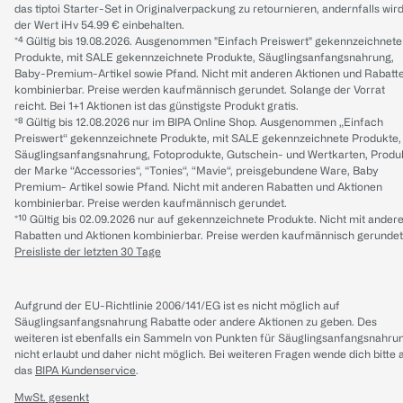
das tiptoi Starter-Set in Originalverpackung zu retournieren, andernfalls wir
der Wert iHv 54.99 € einbehalten.
*⁴ Gültig bis 19.08.2026. Ausgenommen "Einfach Preiswert" gekennzeichnete
Produkte, mit SALE gekennzeichnete Produkte, Säuglingsanfangsnahrung,
Baby-Premium-Artikel sowie Pfand. Nicht mit anderen Aktionen und Rabatt
kombinierbar. Preise werden kaufmännisch gerundet. Solange der Vorrat
reicht. Bei 1+1 Aktionen ist das günstigste Produkt gratis.
*⁸ Gültig bis 12.08.2026 nur im BIPA Online Shop. Ausgenommen „Einfach
Preiswert“ gekennzeichnete Produkte, mit SALE gekennzeichnete Produkte,
Säuglingsanfangsnahrung, Fotoprodukte, Gutschein- und Wertkarten, Produ
der Marke “Accessories“, “Tonies“, “Mavie“, preisgebundene Ware, Baby
Premium- Artikel sowie Pfand. Nicht mit anderen Rabatten und Aktionen
kombinierbar. Preise werden kaufmännisch gerundet.
*¹⁰ Gültig bis 02.09.2026 nur auf gekennzeichnete Produkte. Nicht mit ander
Rabatten und Aktionen kombinierbar. Preise werden kaufmännisch gerundet
Preisliste der letzten 30 Tage
Aufgrund der EU-Richtlinie 2006/141/EG ist es nicht möglich auf
Säuglingsanfangsnahrung Rabatte oder andere Aktionen zu geben. Des
weiteren ist ebenfalls ein Sammeln von Punkten für Säuglingsanfangsnahru
nicht erlaubt und daher nicht möglich.
Bei weiteren Fragen wende dich bitte 
das
BIPA Kundenservice
.
MwSt. gesenkt