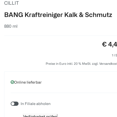
CILLIT
BANG Kraftreiniger Kalk & Schmutz
880 ml
Preis
€ 4,
1 l 
Preise in Euro inkl. 20 % MwSt. zzgl. Versandkos
Online lieferbar
In Filiale abholen
Verfügbarkeit prüfen