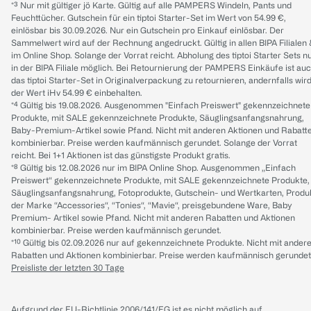
*³ Nur mit gültiger jö Karte. Gültig auf alle PAMPERS Windeln, Pants und
Feuchttücher. Gutschein für ein tiptoi Starter-Set im Wert von 54.99 €,
einlösbar bis 30.09.2026. Nur ein Gutschein pro Einkauf einlösbar. Der
Sammelwert wird auf der Rechnung angedruckt. Gültig in allen BIPA Filialen
im Online Shop. Solange der Vorrat reicht. Abholung des tiptoi Starter Sets n
in der BIPA Filiale möglich. Bei Retournierung der PAMPERS Einkäufe ist au
das tiptoi Starter-Set in Originalverpackung zu retournieren, andernfalls wir
der Wert iHv 54.99 € einbehalten.
*⁴ Gültig bis 19.08.2026. Ausgenommen "Einfach Preiswert" gekennzeichnete
Produkte, mit SALE gekennzeichnete Produkte, Säuglingsanfangsnahrung,
Baby-Premium-Artikel sowie Pfand. Nicht mit anderen Aktionen und Rabatt
kombinierbar. Preise werden kaufmännisch gerundet. Solange der Vorrat
reicht. Bei 1+1 Aktionen ist das günstigste Produkt gratis.
*⁸ Gültig bis 12.08.2026 nur im BIPA Online Shop. Ausgenommen „Einfach
Preiswert“ gekennzeichnete Produkte, mit SALE gekennzeichnete Produkte,
Säuglingsanfangsnahrung, Fotoprodukte, Gutschein- und Wertkarten, Produ
der Marke “Accessories“, “Tonies“, “Mavie“, preisgebundene Ware, Baby
Premium- Artikel sowie Pfand. Nicht mit anderen Rabatten und Aktionen
kombinierbar. Preise werden kaufmännisch gerundet.
*¹⁰ Gültig bis 02.09.2026 nur auf gekennzeichnete Produkte. Nicht mit ander
Rabatten und Aktionen kombinierbar. Preise werden kaufmännisch gerundet
Preisliste der letzten 30 Tage
Aufgrund der EU-Richtlinie 2006/141/EG ist es nicht möglich auf