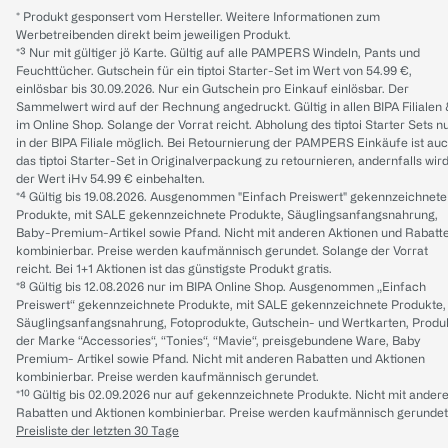
* Produkt gesponsert vom Hersteller. Weitere Informationen zum
Werbetreibenden direkt beim jeweiligen Produkt.
*³ Nur mit gültiger jö Karte. Gültig auf alle PAMPERS Windeln, Pants und
Feuchttücher. Gutschein für ein tiptoi Starter-Set im Wert von 54.99 €,
einlösbar bis 30.09.2026. Nur ein Gutschein pro Einkauf einlösbar. Der
Sammelwert wird auf der Rechnung angedruckt. Gültig in allen BIPA Filialen
im Online Shop. Solange der Vorrat reicht. Abholung des tiptoi Starter Sets n
in der BIPA Filiale möglich. Bei Retournierung der PAMPERS Einkäufe ist au
das tiptoi Starter-Set in Originalverpackung zu retournieren, andernfalls wir
der Wert iHv 54.99 € einbehalten.
*⁴ Gültig bis 19.08.2026. Ausgenommen "Einfach Preiswert" gekennzeichnete
Produkte, mit SALE gekennzeichnete Produkte, Säuglingsanfangsnahrung,
Baby-Premium-Artikel sowie Pfand. Nicht mit anderen Aktionen und Rabatt
kombinierbar. Preise werden kaufmännisch gerundet. Solange der Vorrat
reicht. Bei 1+1 Aktionen ist das günstigste Produkt gratis.
*⁸ Gültig bis 12.08.2026 nur im BIPA Online Shop. Ausgenommen „Einfach
Preiswert“ gekennzeichnete Produkte, mit SALE gekennzeichnete Produkte,
Säuglingsanfangsnahrung, Fotoprodukte, Gutschein- und Wertkarten, Produ
der Marke “Accessories“, “Tonies“, “Mavie“, preisgebundene Ware, Baby
Premium- Artikel sowie Pfand. Nicht mit anderen Rabatten und Aktionen
kombinierbar. Preise werden kaufmännisch gerundet.
*¹⁰ Gültig bis 02.09.2026 nur auf gekennzeichnete Produkte. Nicht mit ander
Rabatten und Aktionen kombinierbar. Preise werden kaufmännisch gerundet
Preisliste der letzten 30 Tage