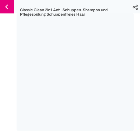
Weiter
Für
Für
Für
Classic Clean 2in1 Anti-Schuppen-Shampoo und
zum
300 Ös
500 Ös
150 Ös
Pflegespülung Schuppenfreies Haar
Inhalt
-20%
-10%
-15%