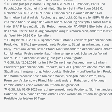
*³ Nur mit gültiger jö Karte. Gültig auf alle PAMPERS Windeln, Pants und
Feuchttücher. Gutschein für ein tiptoi Starter-Set im Wert von 54.99 €,
einlösbar bis 30.09.2026. Nur ein Gutschein pro Einkauf einlösbar. Der
Sammelwert wird auf der Rechnung angedruckt. Gültig in allen BIPA Filialen
im Online Shop. Solange der Vorrat reicht. Abholung des tiptoi Starter Sets n
in der BIPA Filiale möglich. Bei Retournierung der PAMPERS Einkäufe ist au
das tiptoi Starter-Set in Originalverpackung zu retournieren, andernfalls wir
der Wert iHv 54.99 € einbehalten.
*⁴ Gültig bis 19.08.2026. Ausgenommen "Einfach Preiswert" gekennzeichnete
Produkte, mit SALE gekennzeichnete Produkte, Säuglingsanfangsnahrung,
Baby-Premium-Artikel sowie Pfand. Nicht mit anderen Aktionen und Rabatt
kombinierbar. Preise werden kaufmännisch gerundet. Solange der Vorrat
reicht. Bei 1+1 Aktionen ist das günstigste Produkt gratis.
*⁸ Gültig bis 12.08.2026 nur im BIPA Online Shop. Ausgenommen „Einfach
Preiswert“ gekennzeichnete Produkte, mit SALE gekennzeichnete Produkte,
Säuglingsanfangsnahrung, Fotoprodukte, Gutschein- und Wertkarten, Produ
der Marke “Accessories“, “Tonies“, “Mavie“, preisgebundene Ware, Baby
Premium- Artikel sowie Pfand. Nicht mit anderen Rabatten und Aktionen
kombinierbar. Preise werden kaufmännisch gerundet.
*¹⁰ Gültig bis 02.09.2026 nur auf gekennzeichnete Produkte. Nicht mit ander
Rabatten und Aktionen kombinierbar. Preise werden kaufmännisch gerundet
Preisliste der letzten 30 Tage