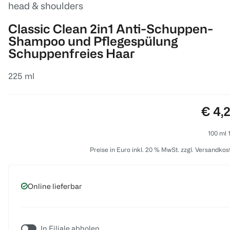
head & shoulders
Classic Clean 2in1 Anti-Schuppen-
Shampoo und Pflegespülung
Schuppenfreies Haar
225 ml
Preis
€ 4,
100 ml 1
Preise in Euro inkl. 20 % MwSt. zzgl. Versandkos
Online lieferbar
In Filiale abholen