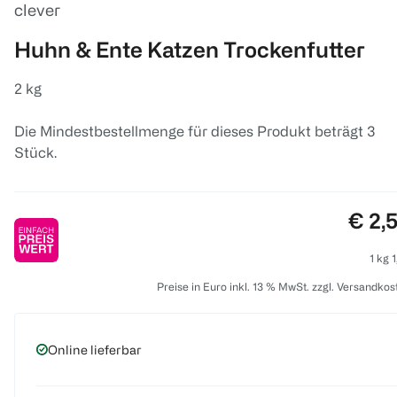
clever
Huhn & Ente Katzen Trockenfutter
2 kg
Die Mindestbestellmenge für dieses Produkt beträgt 3
Stück.
Preis
€ 2,
1 kg 
Preise in Euro inkl. 13 % MwSt. zzgl. Versandkos
Online lieferbar