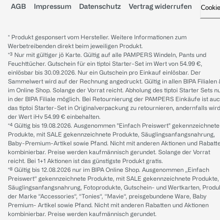
AGB
Impressum
Datenschutz
Vertrag widerrufen
Cooki
* Produkt gesponsert vom Hersteller. Weitere Informationen zum
Werbetreibenden direkt beim jeweiligen Produkt.
*³ Nur mit gültiger jö Karte. Gültig auf alle PAMPERS Windeln, Pants und
Feuchttücher. Gutschein für ein tiptoi Starter-Set im Wert von 54.99 €,
einlösbar bis 30.09.2026. Nur ein Gutschein pro Einkauf einlösbar. Der
Sammelwert wird auf der Rechnung angedruckt. Gültig in allen BIPA Filialen
im Online Shop. Solange der Vorrat reicht. Abholung des tiptoi Starter Sets n
in der BIPA Filiale möglich. Bei Retournierung der PAMPERS Einkäufe ist au
das tiptoi Starter-Set in Originalverpackung zu retournieren, andernfalls wir
der Wert iHv 54.99 € einbehalten.
*⁴ Gültig bis 19.08.2026. Ausgenommen "Einfach Preiswert" gekennzeichnete
Produkte, mit SALE gekennzeichnete Produkte, Säuglingsanfangsnahrung,
Baby-Premium-Artikel sowie Pfand. Nicht mit anderen Aktionen und Rabatt
kombinierbar. Preise werden kaufmännisch gerundet. Solange der Vorrat
reicht. Bei 1+1 Aktionen ist das günstigste Produkt gratis.
*⁸ Gültig bis 12.08.2026 nur im BIPA Online Shop. Ausgenommen „Einfach
Preiswert“ gekennzeichnete Produkte, mit SALE gekennzeichnete Produkte,
Säuglingsanfangsnahrung, Fotoprodukte, Gutschein- und Wertkarten, Produ
der Marke “Accessories“, “Tonies“, “Mavie“, preisgebundene Ware, Baby
Premium- Artikel sowie Pfand. Nicht mit anderen Rabatten und Aktionen
kombinierbar. Preise werden kaufmännisch gerundet.