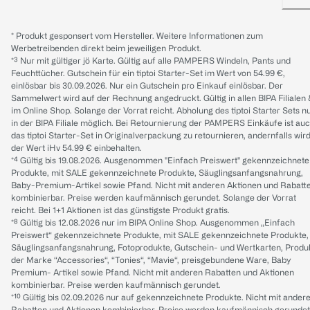
* Produkt gesponsert vom Hersteller. Weitere Informationen zum
Werbetreibenden direkt beim jeweiligen Produkt.
*³ Nur mit gültiger jö Karte. Gültig auf alle PAMPERS Windeln, Pants und
Feuchttücher. Gutschein für ein tiptoi Starter-Set im Wert von 54.99 €,
einlösbar bis 30.09.2026. Nur ein Gutschein pro Einkauf einlösbar. Der
Sammelwert wird auf der Rechnung angedruckt. Gültig in allen BIPA Filialen
im Online Shop. Solange der Vorrat reicht. Abholung des tiptoi Starter Sets n
in der BIPA Filiale möglich. Bei Retournierung der PAMPERS Einkäufe ist au
das tiptoi Starter-Set in Originalverpackung zu retournieren, andernfalls wir
der Wert iHv 54.99 € einbehalten.
*⁴ Gültig bis 19.08.2026. Ausgenommen "Einfach Preiswert" gekennzeichnete
Produkte, mit SALE gekennzeichnete Produkte, Säuglingsanfangsnahrung,
Baby-Premium-Artikel sowie Pfand. Nicht mit anderen Aktionen und Rabatt
kombinierbar. Preise werden kaufmännisch gerundet. Solange der Vorrat
reicht. Bei 1+1 Aktionen ist das günstigste Produkt gratis.
*⁸ Gültig bis 12.08.2026 nur im BIPA Online Shop. Ausgenommen „Einfach
Preiswert“ gekennzeichnete Produkte, mit SALE gekennzeichnete Produkte,
Säuglingsanfangsnahrung, Fotoprodukte, Gutschein- und Wertkarten, Produ
der Marke “Accessories“, “Tonies“, “Mavie“, preisgebundene Ware, Baby
Premium- Artikel sowie Pfand. Nicht mit anderen Rabatten und Aktionen
kombinierbar. Preise werden kaufmännisch gerundet.
*¹⁰ Gültig bis 02.09.2026 nur auf gekennzeichnete Produkte. Nicht mit ander
Rabatten und Aktionen kombinierbar. Preise werden kaufmännisch gerundet