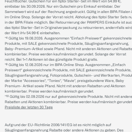
Feuchttücher. Gutschein für ein tiptoi Starter-Set im Wert von 54.99 €,
einlösbar bis 30.09.2026. Nur ein Gutschein pro Einkauf einlösbar. Der
Sammelwert wird auf der Rechnung angedruckt. Gültig in allen BIPA Filialen
im Online Shop. Solange der Vorrat reicht. Abholung des tiptoi Starter Sets n
in der BIPA Filiale möglich. Bei Retournierung der PAMPERS Einkäufe ist au
das tiptoi Starter-Set in Originalverpackung zu retournieren, andernfalls wir
der Wert iHv 54.99 € einbehalten.
*⁴ Gültig bis 19.08.2026. Ausgenommen "Einfach Preiswert" gekennzeichnete
Produkte, mit SALE gekennzeichnete Produkte, Säuglingsanfangsnahrung,
Baby-Premium-Artikel sowie Pfand. Nicht mit anderen Aktionen und Rabatt
kombinierbar. Preise werden kaufmännisch gerundet. Solange der Vorrat
reicht. Bei 1+1 Aktionen ist das günstigste Produkt gratis.
*⁸ Gültig bis 12.08.2026 nur im BIPA Online Shop. Ausgenommen „Einfach
Preiswert“ gekennzeichnete Produkte, mit SALE gekennzeichnete Produkte,
Säuglingsanfangsnahrung, Fotoprodukte, Gutschein- und Wertkarten, Produ
der Marke “Accessories“, “Tonies“, “Mavie“, preisgebundene Ware, Baby
Premium- Artikel sowie Pfand. Nicht mit anderen Rabatten und Aktionen
kombinierbar. Preise werden kaufmännisch gerundet.
*¹⁰ Gültig bis 02.09.2026 nur auf gekennzeichnete Produkte. Nicht mit ander
Rabatten und Aktionen kombinierbar. Preise werden kaufmännisch gerundet
Preisliste der letzten 30 Tage
Aufgrund der EU-Richtlinie 2006/141/EG ist es nicht möglich auf
Säuglingsanfangsnahrung Rabatte oder andere Aktionen zu geben. Des