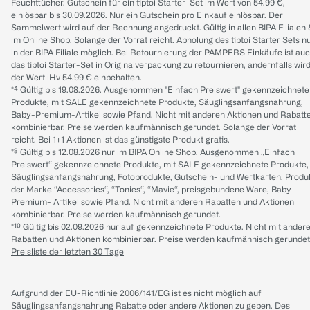
Feuchttücher. Gutschein für ein tiptoi Starter-Set im Wert von 54.99 €,
einlösbar bis 30.09.2026. Nur ein Gutschein pro Einkauf einlösbar. Der
Sammelwert wird auf der Rechnung angedruckt. Gültig in allen BIPA Filialen
im Online Shop. Solange der Vorrat reicht. Abholung des tiptoi Starter Sets n
in der BIPA Filiale möglich. Bei Retournierung der PAMPERS Einkäufe ist au
das tiptoi Starter-Set in Originalverpackung zu retournieren, andernfalls wir
der Wert iHv 54.99 € einbehalten.
*⁴ Gültig bis 19.08.2026. Ausgenommen "Einfach Preiswert" gekennzeichnete
Produkte, mit SALE gekennzeichnete Produkte, Säuglingsanfangsnahrung,
Baby-Premium-Artikel sowie Pfand. Nicht mit anderen Aktionen und Rabatt
kombinierbar. Preise werden kaufmännisch gerundet. Solange der Vorrat
reicht. Bei 1+1 Aktionen ist das günstigste Produkt gratis.
*⁸ Gültig bis 12.08.2026 nur im BIPA Online Shop. Ausgenommen „Einfach
Preiswert“ gekennzeichnete Produkte, mit SALE gekennzeichnete Produkte,
Säuglingsanfangsnahrung, Fotoprodukte, Gutschein- und Wertkarten, Produ
der Marke “Accessories“, “Tonies“, “Mavie“, preisgebundene Ware, Baby
Premium- Artikel sowie Pfand. Nicht mit anderen Rabatten und Aktionen
kombinierbar. Preise werden kaufmännisch gerundet.
*¹⁰ Gültig bis 02.09.2026 nur auf gekennzeichnete Produkte. Nicht mit ander
Rabatten und Aktionen kombinierbar. Preise werden kaufmännisch gerundet
Preisliste der letzten 30 Tage
Aufgrund der EU-Richtlinie 2006/141/EG ist es nicht möglich auf
Säuglingsanfangsnahrung Rabatte oder andere Aktionen zu geben. Des