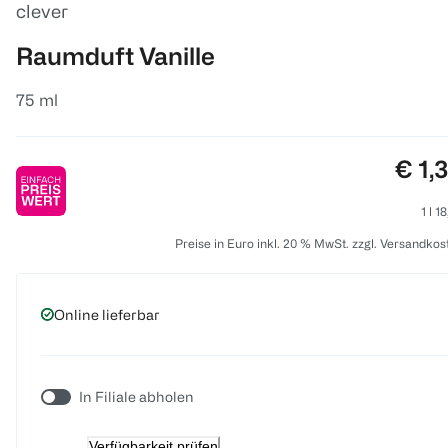
clever
Raumduft Vanille
75 ml
Prei
€ 1,
1 l 1
Preise in Euro inkl. 20 % MwSt. zzgl. Versandkos
Online lieferbar
In Filiale abholen
Verfügbarkeit prüfen