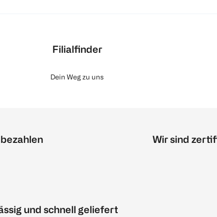
Filialfinder
Dein Weg zu uns
 bezahlen
Wir sind zertif
ässig und schnell geliefert