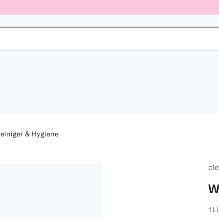
iniger & Hygiene
cl
W
1 L