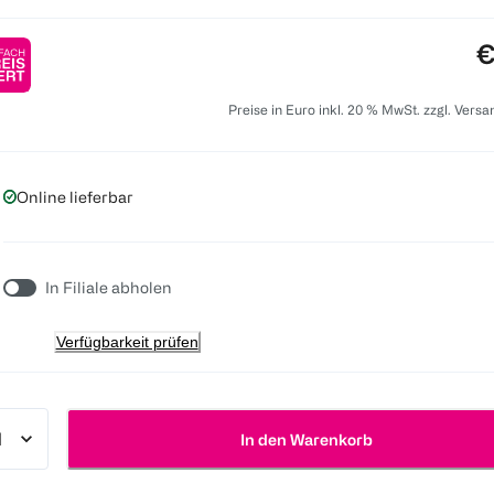
P
€
Preise in Euro inkl. 20 % MwSt. zzgl. Vers
Online lieferbar
In Filiale abholen
Verfügbarkeit prüfen
In den Warenkorb