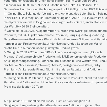
Feuchttücher. Gutschein für ein tiptoi Starter-Set im Wert von 54.99 €,
einlösbar bis 30.09.2026. Nur ein Gutschein pro Einkauf einlösbar. Der
Sammelwert wird auf der Rechnung angedruckt. Gültig in allen BIPA Filialen
im Online Shop. Solange der Vorrat reicht. Abholung des tiptoi Starter Sets n
in der BIPA Filiale möglich. Bei Retournierung der PAMPERS Einkäufe ist au
das tiptoi Starter-Set in Originalverpackung zu retournieren, andernfalls wir
der Wert iHv 54.99 € einbehalten.
*⁴ Gültig bis 19.08.2026. Ausgenommen "Einfach Preiswert" gekennzeichnete
Produkte, mit SALE gekennzeichnete Produkte, Säuglingsanfangsnahrung,
Baby-Premium-Artikel sowie Pfand. Nicht mit anderen Aktionen und Rabatt
kombinierbar. Preise werden kaufmännisch gerundet. Solange der Vorrat
reicht. Bei 1+1 Aktionen ist das günstigste Produkt gratis.
*⁸ Gültig bis 12.08.2026 nur im BIPA Online Shop. Ausgenommen „Einfach
Preiswert“ gekennzeichnete Produkte, mit SALE gekennzeichnete Produkte,
Säuglingsanfangsnahrung, Fotoprodukte, Gutschein- und Wertkarten, Produ
der Marke “Accessories“, “Tonies“, “Mavie“, preisgebundene Ware, Baby
Premium- Artikel sowie Pfand. Nicht mit anderen Rabatten und Aktionen
kombinierbar. Preise werden kaufmännisch gerundet.
*¹⁰ Gültig bis 02.09.2026 nur auf gekennzeichnete Produkte. Nicht mit ander
Rabatten und Aktionen kombinierbar. Preise werden kaufmännisch gerundet
Preisliste der letzten 30 Tage
Aufgrund der EU-Richtlinie 2006/141/EG ist es nicht möglich auf
Säuglingsanfangsnahrung Rabatte oder andere Aktionen zu geben. Des