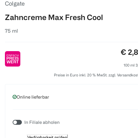
Colgate
Zahncreme Max Fresh Cool
75 ml
Preis
€ 2,
100 ml 3
Preise in Euro inkl. 20 % MwSt. zzgl. Versandkos
Online lieferbar
In Filiale abholen
Verfügbarkeit prüfen