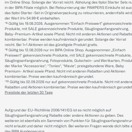
im Online Shop. Solange der Vorrat reicht. Abholung des tiptoi Starter Sets n
in der BIPA Filiale möglich. Bei Retournierung der PAMPERS Einkäufe ist au
das tiptoi Starter-Set in Originalverpackung zu retournieren, andernfalls wir
der Wert iHv 54.99 € einbehalten.
*⁴ Gültig bis 19.08.2026. Ausgenommen "Einfach Preiswert" gekennzeichnete
Produkte, mit SALE gekennzeichnete Produkte, Säuglingsanfangsnahrung,
Baby-Premium-Artikel sowie Pfand. Nicht mit anderen Aktionen und Rabatt
kombinierbar. Preise werden kaufmännisch gerundet. Solange der Vorrat
reicht. Bei 1+1 Aktionen ist das günstigste Produkt gratis.
*⁸ Gültig bis 12.08.2026 nur im BIPA Online Shop. Ausgenommen „Einfach
Preiswert“ gekennzeichnete Produkte, mit SALE gekennzeichnete Produkte,
Säuglingsanfangsnahrung, Fotoprodukte, Gutschein- und Wertkarten, Produ
der Marke “Accessories“, “Tonies“, “Mavie“, preisgebundene Ware, Baby
Premium- Artikel sowie Pfand. Nicht mit anderen Rabatten und Aktionen
kombinierbar. Preise werden kaufmännisch gerundet.
*¹⁰ Gültig bis 02.09.2026 nur auf gekennzeichnete Produkte. Nicht mit ander
Rabatten und Aktionen kombinierbar. Preise werden kaufmännisch gerundet
Preisliste der letzten 30 Tage
Aufgrund der EU-Richtlinie 2006/141/EG ist es nicht möglich auf
Säuglingsanfangsnahrung Rabatte oder andere Aktionen zu geben. Des
weiteren ist ebenfalls ein Sammeln von Punkten für Säuglingsanfangsnahru
nicht erlaubt und daher nicht möglich.
Bei weiteren Fragen wende dich bitte 
das
BIPA Kundenservice
.