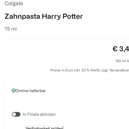
Colgate
Zahnpasta Harry Potter
75 ml
Preis
€ 3,
100 ml 4
Preise in Euro inkl. 20 % MwSt. zzgl. Versandkos
Online lieferbar
In Filiale abholen
Verfügbarkeit prüfen