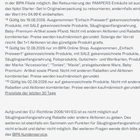
in der BIPA Filiale möglich. Bei Retournierung der PAMPERS Einkäufe ist au
das tiptoi Starter-Set in Originalverpackung zu retournieren, andernfalls wir
der Wert iHv 54.99 € einbehalten.
*⁴ Gültig bis 19.08.2026. Ausgenommen "Einfach Preiswert" gekennzeichnete
Produkte, mit SALE gekennzeichnete Produkte, Säuglingsanfangsnahrung,
Baby-Premium-Artikel sowie Pfand. Nicht mit anderen Aktionen und Rabatt
kombinierbar. Preise werden kaufmännisch gerundet. Solange der Vorrat
reicht. Bei 1+1 Aktionen ist das günstigste Produkt gratis.
*⁸ Gültig bis 12.08.2026 nur im BIPA Online Shop. Ausgenommen „Einfach
Preiswert“ gekennzeichnete Produkte, mit SALE gekennzeichnete Produkte,
Säuglingsanfangsnahrung, Fotoprodukte, Gutschein- und Wertkarten, Produ
der Marke “Accessories“, “Tonies“, “Mavie“, preisgebundene Ware, Baby
Premium- Artikel sowie Pfand. Nicht mit anderen Rabatten und Aktionen
kombinierbar. Preise werden kaufmännisch gerundet.
*¹⁰ Gültig bis 02.09.2026 nur auf gekennzeichnete Produkte. Nicht mit ander
Rabatten und Aktionen kombinierbar. Preise werden kaufmännisch gerundet
Preisliste der letzten 30 Tage
Aufgrund der EU-Richtlinie 2006/141/EG ist es nicht möglich auf
Säuglingsanfangsnahrung Rabatte oder andere Aktionen zu geben. Des
weiteren ist ebenfalls ein Sammeln von Punkten für Säuglingsanfangsnahru
nicht erlaubt und daher nicht möglich.
Bei weiteren Fragen wende dich bitte 
das
BIPA Kundenservice
.