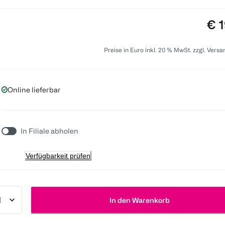
Pre
€ 1
Preise in Euro inkl. 20 % MwSt. zzgl. Vers
Online lieferbar
In Filiale abholen
Verfügbarkeit prüfen
In den Warenkorb