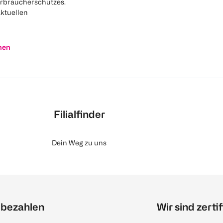
rbraucherschutzes.
aktuellen
nen
Filialfinder
Dein Weg zu uns
 bezahlen
Wir sind zertif