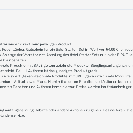
treibenden direkt beim jeweiligen Produkt.
d Feuchttücher. Gutschein für ein tiptoi Starter-Set im Wert von 54.99 €, einlö
. Solange der Vorrat reicht. Abholung des tiptoi Starter Sets nur in der BIPA Fil
9 € einbehalten.
ichnete Produkte, mit SALE gekennzeichnete Produkte, Säuglingsanfangsnahrun
reicht. Bei 1+1 Aktionen ist das günstigste Produkt gratis.
ach Preiswert“ gekennzeichnete Produkte, mit SALE gekennzeichnete Produkte,
remium- Artikel sowie Pfand. Nicht mit anderen Rabatten und Aktionen kombini
t anderen Rabatten und Aktionen kombinierbar. Preise werden kaufmännisch ger
lingsanfangsnahrung Rabatte oder andere Aktionen zu geben. Des weiteren ist 
 Kundenservice
.