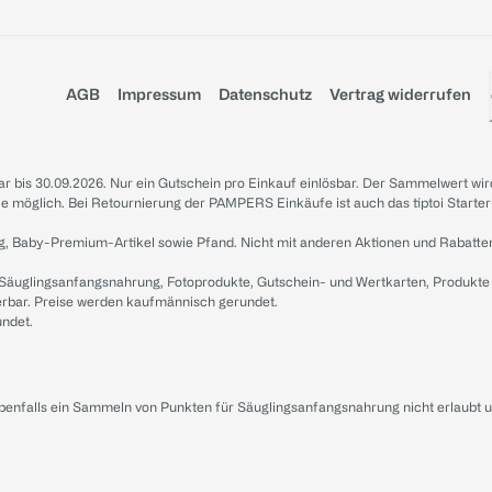
AGB
Impressum
Datenschutz
Vertrag widerrufen
sbar bis 30.09.2026. Nur ein Gutschein pro Einkauf einlösbar. Der Sammelwert wir
iale möglich. Bei Retournierung der PAMPERS Einkäufe ist auch das tiptoi Starter
g, Baby-Premium-Artikel sowie Pfand. Nicht mit anderen Aktionen und Rabatte
 Säuglingsanfangsnahrung, Fotoprodukte, Gutschein- und Wertkarten, Produkte
erbar. Preise werden kaufmännisch gerundet.
undet.
ebenfalls ein Sammeln von Punkten für Säuglingsanfangsnahrung nicht erlaubt 