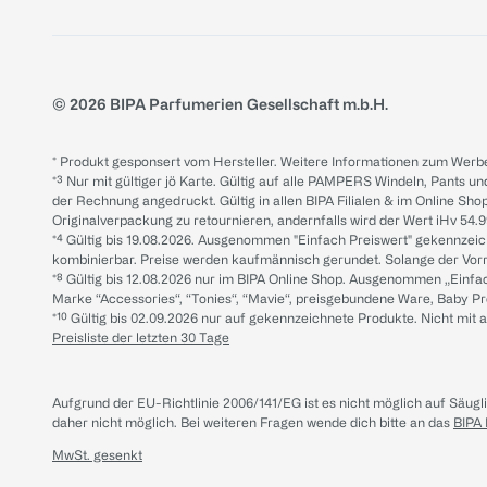
© 2026 BIPA Parfumerien Gesellschaft m.b.H.
* Produkt gesponsert vom Hersteller. Weitere Informationen zum Werbe
*³ Nur mit gültiger jö Karte. Gültig auf alle PAMPERS Windeln, Pants un
der Rechnung angedruckt. Gültig in allen BIPA Filialen & im Online Shop
Originalverpackung zu retournieren, andernfalls wird der Wert iHv 54.9
*⁴ Gültig bis 19.08.2026. Ausgenommen "Einfach Preiswert" gekennze
kombinierbar. Preise werden kaufmännisch gerundet. Solange der Vorrat 
*⁸ Gültig bis 12.08.2026 nur im BIPA Online Shop. Ausgenommen „Einf
Marke “Accessories“, “Tonies“, “Mavie“, preisgebundene Ware, Baby P
*¹⁰ Gültig bis 02.09.2026 nur auf gekennzeichnete Produkte. Nicht mi
Preisliste der letzten 30 Tage
Aufgrund der EU-Richtlinie 2006/141/EG ist es nicht möglich auf Säug
daher nicht möglich.
Bei weiteren Fragen wende dich bitte an das
BIPA
MwSt. gesenkt