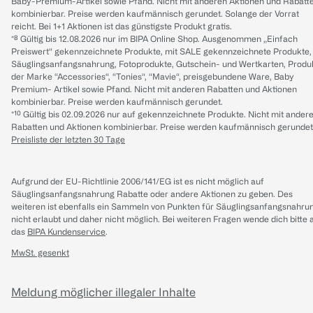
Baby-Premium-Artikel sowie Pfand. Nicht mit anderen Aktionen und Rabatt
kombinierbar. Preise werden kaufmännisch gerundet. Solange der Vorrat
reicht. Bei 1+1 Aktionen ist das günstigste Produkt gratis.
*⁸ Gültig bis 12.08.2026 nur im BIPA Online Shop. Ausgenommen „Einfach
Preiswert“ gekennzeichnete Produkte, mit SALE gekennzeichnete Produkte,
Säuglingsanfangsnahrung, Fotoprodukte, Gutschein- und Wertkarten, Produ
der Marke “Accessories“, “Tonies“, “Mavie“, preisgebundene Ware, Baby
Premium- Artikel sowie Pfand. Nicht mit anderen Rabatten und Aktionen
kombinierbar. Preise werden kaufmännisch gerundet.
*¹⁰ Gültig bis 02.09.2026 nur auf gekennzeichnete Produkte. Nicht mit ander
Rabatten und Aktionen kombinierbar. Preise werden kaufmännisch gerundet
Preisliste der letzten 30 Tage
Aufgrund der EU-Richtlinie 2006/141/EG ist es nicht möglich auf
Säuglingsanfangsnahrung Rabatte oder andere Aktionen zu geben. Des
weiteren ist ebenfalls ein Sammeln von Punkten für Säuglingsanfangsnahru
nicht erlaubt und daher nicht möglich.
Bei weiteren Fragen wende dich bitte 
das
BIPA Kundenservice
.
MwSt. gesenkt
Meldung möglicher illegaler Inhalte