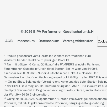
© 2026 BIPA Parfumerien Gesellschaft m.b.H.
AGB
Impressum
Datenschutz
Vertrag widerrufen
Cooki
* Produkt gesponsert vom Hersteller. Weitere Informationen zum
Werbetreibenden direkt beim jeweiligen Produkt.
*³ Nur mit gültiger jö Karte. Gültig auf alle PAMPERS Windeln, Pants und
Feuchttücher. Gutschein für ein tiptoi Starter-Set im Wert von 54.99 €,
einlösbar bis 30.09.2026. Nur ein Gutschein pro Einkauf einlösbar. Der
Sammelwert wird auf der Rechnung angedruckt. Gültig in allen BIPA Filialen
im Online Shop. Solange der Vorrat reicht. Abholung des tiptoi Starter Sets n
in der BIPA Filiale möglich. Bei Retournierung der PAMPERS Einkäufe ist au
das tiptoi Starter-Set in Originalverpackung zu retournieren, andernfalls wir
der Wert iHv 54.99 € einbehalten.
*⁴ Gültig bis 19.08.2026. Ausgenommen "Einfach Preiswert" gekennzeichnete
Produkte, mit SALE gekennzeichnete Produkte, Säuglingsanfangsnahrung,