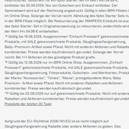
Feuchttücher. Gutschein für ein tiptoi Starter-Set im Wert von 54.99 €,
einlösbar bis 30.09.2026. Nur ein Gutschein pro Einkauf einlösbar. Der
Sammelwert wird auf der Rechnung angedruckt. Gültig in allen BIPA Filialen
im Online Shop. Solange der Vorrat reicht. Abholung des tiptoi Starter Sets n
in der BIPA Filiale möglich. Bei Retournierung der PAMPERS Einkäufe ist au
das tiptoi Starter-Set in Originalverpackung zu retournieren, andernfalls wir
der Wert iHv 54.99 € einbehalten.
*⁴ Gültig bis 19.08.2026. Ausgenommen "Einfach Preiswert" gekennzeichnete
Produkte, mit SALE gekennzeichnete Produkte, Säuglingsanfangsnahrung,
Baby-Premium-Artikel sowie Pfand. Nicht mit anderen Aktionen und Rabatt
kombinierbar. Preise werden kaufmännisch gerundet. Solange der Vorrat
reicht. Bei 1+1 Aktionen ist das günstigste Produkt gratis.
*⁸ Gültig bis 12.08.2026 nur im BIPA Online Shop. Ausgenommen „Einfach
Preiswert“ gekennzeichnete Produkte, mit SALE gekennzeichnete Produkte,
Säuglingsanfangsnahrung, Fotoprodukte, Gutschein- und Wertkarten, Produ
der Marke “Accessories“, “Tonies“, “Mavie“, preisgebundene Ware, Baby
Premium- Artikel sowie Pfand. Nicht mit anderen Rabatten und Aktionen
kombinierbar. Preise werden kaufmännisch gerundet.
*¹⁰ Gültig bis 02.09.2026 nur auf gekennzeichnete Produkte. Nicht mit ander
Rabatten und Aktionen kombinierbar. Preise werden kaufmännisch gerundet
Preisliste der letzten 30 Tage
Aufgrund der EU-Richtlinie 2006/141/EG ist es nicht möglich auf
Säuglingsanfangsnahrung Rabatte oder andere Aktionen zu geben. Des