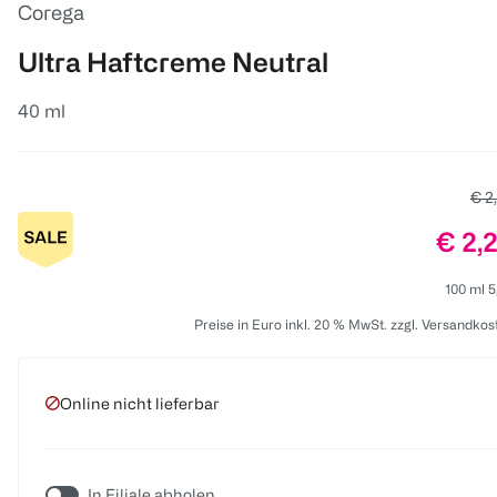
Corega
Ultra Haftcreme Neutral
40 ml
Alte
€ 2
Preis
€ 2,
100 ml 5
Preise in Euro inkl. 20 % MwSt. zzgl. Versandkos
Online nicht lieferbar
In Filiale abholen