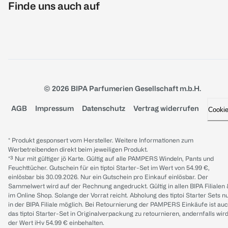
Finde uns auch auf
© 2026 BIPA Parfumerien Gesellschaft m.b.H.
AGB
Impressum
Datenschutz
Vertrag widerrufen
Cooki
* Produkt gesponsert vom Hersteller. Weitere Informationen zum
Werbetreibenden direkt beim jeweiligen Produkt.
*³ Nur mit gültiger jö Karte. Gültig auf alle PAMPERS Windeln, Pants und
Feuchttücher. Gutschein für ein tiptoi Starter-Set im Wert von 54.99 €,
einlösbar bis 30.09.2026. Nur ein Gutschein pro Einkauf einlösbar. Der
Sammelwert wird auf der Rechnung angedruckt. Gültig in allen BIPA Filialen
im Online Shop. Solange der Vorrat reicht. Abholung des tiptoi Starter Sets n
in der BIPA Filiale möglich. Bei Retournierung der PAMPERS Einkäufe ist au
das tiptoi Starter-Set in Originalverpackung zu retournieren, andernfalls wir
der Wert iHv 54.99 € einbehalten.