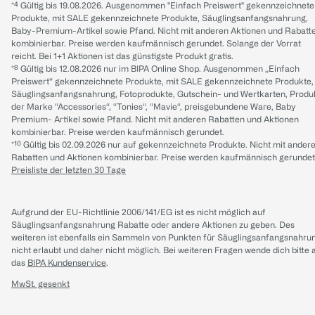
*⁴ Gültig bis 19.08.2026. Ausgenommen "Einfach Preiswert" gekennzeichnete
Produkte, mit SALE gekennzeichnete Produkte, Säuglingsanfangsnahrung,
Baby-Premium-Artikel sowie Pfand. Nicht mit anderen Aktionen und Rabatt
kombinierbar. Preise werden kaufmännisch gerundet. Solange der Vorrat
reicht. Bei 1+1 Aktionen ist das günstigste Produkt gratis.
*⁸ Gültig bis 12.08.2026 nur im BIPA Online Shop. Ausgenommen „Einfach
Preiswert“ gekennzeichnete Produkte, mit SALE gekennzeichnete Produkte,
Säuglingsanfangsnahrung, Fotoprodukte, Gutschein- und Wertkarten, Produ
der Marke “Accessories“, “Tonies“, “Mavie“, preisgebundene Ware, Baby
Premium- Artikel sowie Pfand. Nicht mit anderen Rabatten und Aktionen
kombinierbar. Preise werden kaufmännisch gerundet.
*¹⁰ Gültig bis 02.09.2026 nur auf gekennzeichnete Produkte. Nicht mit ander
Rabatten und Aktionen kombinierbar. Preise werden kaufmännisch gerundet
Preisliste der letzten 30 Tage
Aufgrund der EU-Richtlinie 2006/141/EG ist es nicht möglich auf
Säuglingsanfangsnahrung Rabatte oder andere Aktionen zu geben. Des
weiteren ist ebenfalls ein Sammeln von Punkten für Säuglingsanfangsnahru
nicht erlaubt und daher nicht möglich.
Bei weiteren Fragen wende dich bitte 
das
BIPA Kundenservice
.
MwSt. gesenkt