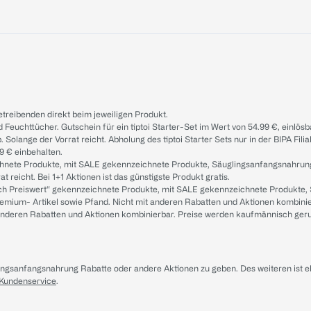
treibenden direkt beim jeweiligen Produkt.
d Feuchttücher. Gutschein für ein tiptoi Starter-Set im Wert von 54.99 €, einlö
. Solange der Vorrat reicht. Abholung des tiptoi Starter Sets nur in der BIPA Fil
9 € einbehalten.
ichnete Produkte, mit SALE gekennzeichnete Produkte, Säuglingsanfangsnahrun
reicht. Bei 1+1 Aktionen ist das günstigste Produkt gratis.
ach Preiswert“ gekennzeichnete Produkte, mit SALE gekennzeichnete Produkte,
remium- Artikel sowie Pfand. Nicht mit anderen Rabatten und Aktionen kombini
t anderen Rabatten und Aktionen kombinierbar. Preise werden kaufmännisch ger
lingsanfangsnahrung Rabatte oder andere Aktionen zu geben. Des weiteren ist 
 Kundenservice
.