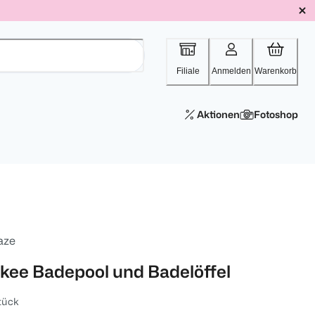
Filiale
Anmelden
Warenkorb
Aktionen
Fotoshop
aze
nkee Badepool und Badelöffel
tück