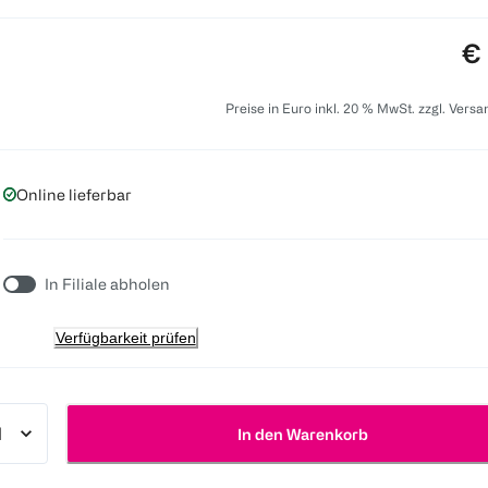
Pr
€ 
Preise in Euro inkl. 20 % MwSt. zzgl. Vers
Online lieferbar
In Filiale abholen
Verfügbarkeit prüfen
In den Warenkorb