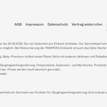
AGB
Impressum
Datenschutz
Vertrag widerrufen
sbar bis 30.09.2026. Nur ein Gutschein pro Einkauf einlösbar. Der Sammelwert wir
iale möglich. Bei Retournierung der PAMPERS Einkäufe ist auch das tiptoi Starter
g, Baby-Premium-Artikel sowie Pfand. Nicht mit anderen Aktionen und Rabatte
 Säuglingsanfangsnahrung, Fotoprodukte, Gutschein- und Wertkarten, Produkte
erbar. Preise werden kaufmännisch gerundet.
undet.
ebenfalls ein Sammeln von Punkten für Säuglingsanfangsnahrung nicht erlaubt 