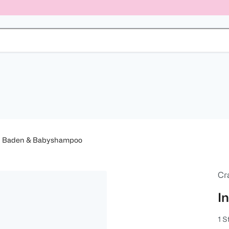
Baden & Babyshampoo
Cr
I
1 S