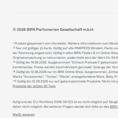
© 2026 BIPA Parfumerien Gesellschaft m.b.H.
* Produkt gesponsert vom Hersteller. Weitere Informationen zum Werbe
*³ Nur mit gültiger jö Karte. Gültig auf alle PAMPERS Windeln, Pants un
der Rechnung angedruckt. Gültig in allen BIPA Filialen & im Online Shop
Originalverpackung zu retournieren, andernfalls wird der Wert iHv 54.9
*⁴ Gültig bis 19.08.2026. Ausgenommen "Einfach Preiswert" gekennze
kombinierbar. Preise werden kaufmännisch gerundet. Solange der Vorrat 
*⁸ Gültig bis 12.08.2026 nur im BIPA Online Shop. Ausgenommen „Einf
Marke “Accessories“, “Tonies“, “Mavie“, preisgebundene Ware, Baby P
*¹⁰ Gültig bis 02.09.2026 nur auf gekennzeichnete Produkte. Nicht mi
Preisliste der letzten 30 Tage
Aufgrund der EU-Richtlinie 2006/141/EG ist es nicht möglich auf Säug
daher nicht möglich.
Bei weiteren Fragen wende dich bitte an das
BIPA
MwSt. gesenkt