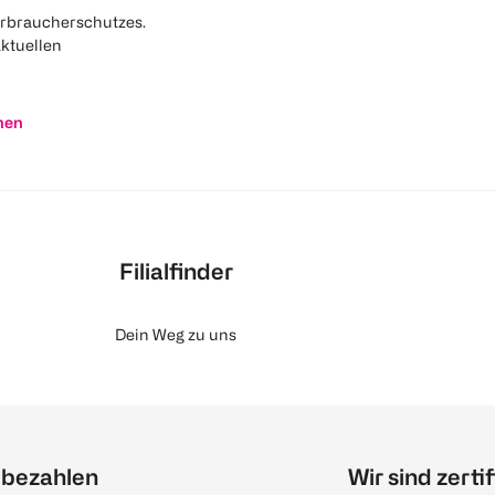
rbraucherschutzes.
aktuellen
nen
Filialfinder
Dein Weg zu uns
 bezahlen
Wir sind zertif