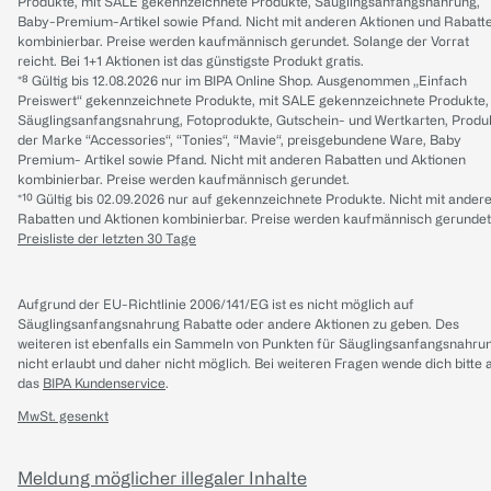
Produkte, mit SALE gekennzeichnete Produkte, Säuglingsanfangsnahrung,
Baby-Premium-Artikel sowie Pfand. Nicht mit anderen Aktionen und Rabatt
kombinierbar. Preise werden kaufmännisch gerundet. Solange der Vorrat
reicht. Bei 1+1 Aktionen ist das günstigste Produkt gratis.
*⁸ Gültig bis 12.08.2026 nur im BIPA Online Shop. Ausgenommen „Einfach
Preiswert“ gekennzeichnete Produkte, mit SALE gekennzeichnete Produkte,
Säuglingsanfangsnahrung, Fotoprodukte, Gutschein- und Wertkarten, Produ
der Marke “Accessories“, “Tonies“, “Mavie“, preisgebundene Ware, Baby
Premium- Artikel sowie Pfand. Nicht mit anderen Rabatten und Aktionen
kombinierbar. Preise werden kaufmännisch gerundet.
*¹⁰ Gültig bis 02.09.2026 nur auf gekennzeichnete Produkte. Nicht mit ander
Rabatten und Aktionen kombinierbar. Preise werden kaufmännisch gerundet
Preisliste der letzten 30 Tage
Aufgrund der EU-Richtlinie 2006/141/EG ist es nicht möglich auf
Säuglingsanfangsnahrung Rabatte oder andere Aktionen zu geben. Des
weiteren ist ebenfalls ein Sammeln von Punkten für Säuglingsanfangsnahru
nicht erlaubt und daher nicht möglich.
Bei weiteren Fragen wende dich bitte 
das
BIPA Kundenservice
.
MwSt. gesenkt
Meldung möglicher illegaler Inhalte