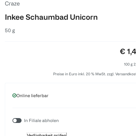
Craze
Inkee Schaumbad Unicorn
50 g
Prei
€ 1,
100 g 2
Preise in Euro inkl. 20 % MwSt. zzgl. Versandkos
Online lieferbar
In Filiale abholen
Verfügbarkeit prüfen