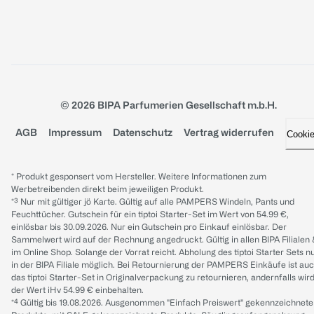
© 2026 BIPA Parfumerien Gesellschaft m.b.H.
AGB
Impressum
Datenschutz
Vertrag widerrufen
Cooki
* Produkt gesponsert vom Hersteller. Weitere Informationen zum
Werbetreibenden direkt beim jeweiligen Produkt.
*³ Nur mit gültiger jö Karte. Gültig auf alle PAMPERS Windeln, Pants und
Feuchttücher. Gutschein für ein tiptoi Starter-Set im Wert von 54.99 €,
einlösbar bis 30.09.2026. Nur ein Gutschein pro Einkauf einlösbar. Der
Sammelwert wird auf der Rechnung angedruckt. Gültig in allen BIPA Filialen
im Online Shop. Solange der Vorrat reicht. Abholung des tiptoi Starter Sets n
in der BIPA Filiale möglich. Bei Retournierung der PAMPERS Einkäufe ist au
das tiptoi Starter-Set in Originalverpackung zu retournieren, andernfalls wir
der Wert iHv 54.99 € einbehalten.
*⁴ Gültig bis 19.08.2026. Ausgenommen "Einfach Preiswert" gekennzeichnete