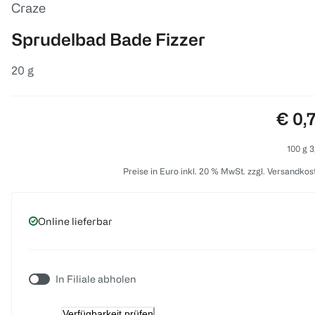
Craze
Sprudelbad Bade Fizzer
20 g
Preis
€ 0,
100 g 3
Preise in Euro inkl. 20 % MwSt. zzgl. Versandkos
Online lieferbar
In Filiale abholen
Verfügbarkeit prüfen