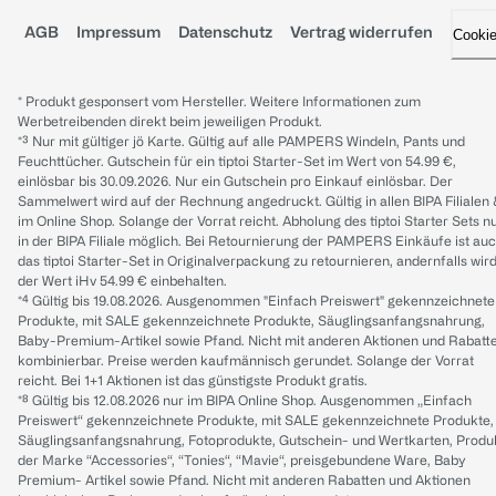
AGB
Impressum
Datenschutz
Vertrag widerrufen
Cooki
* Produkt gesponsert vom Hersteller. Weitere Informationen zum
Werbetreibenden direkt beim jeweiligen Produkt.
*³ Nur mit gültiger jö Karte. Gültig auf alle PAMPERS Windeln, Pants und
Feuchttücher. Gutschein für ein tiptoi Starter-Set im Wert von 54.99 €,
einlösbar bis 30.09.2026. Nur ein Gutschein pro Einkauf einlösbar. Der
Sammelwert wird auf der Rechnung angedruckt. Gültig in allen BIPA Filialen
im Online Shop. Solange der Vorrat reicht. Abholung des tiptoi Starter Sets n
in der BIPA Filiale möglich. Bei Retournierung der PAMPERS Einkäufe ist au
das tiptoi Starter-Set in Originalverpackung zu retournieren, andernfalls wir
der Wert iHv 54.99 € einbehalten.
*⁴ Gültig bis 19.08.2026. Ausgenommen "Einfach Preiswert" gekennzeichnete
Produkte, mit SALE gekennzeichnete Produkte, Säuglingsanfangsnahrung,
Baby-Premium-Artikel sowie Pfand. Nicht mit anderen Aktionen und Rabatt
kombinierbar. Preise werden kaufmännisch gerundet. Solange der Vorrat
reicht. Bei 1+1 Aktionen ist das günstigste Produkt gratis.
*⁸ Gültig bis 12.08.2026 nur im BIPA Online Shop. Ausgenommen „Einfach
Preiswert“ gekennzeichnete Produkte, mit SALE gekennzeichnete Produkte,
Säuglingsanfangsnahrung, Fotoprodukte, Gutschein- und Wertkarten, Produ
der Marke “Accessories“, “Tonies“, “Mavie“, preisgebundene Ware, Baby
Premium- Artikel sowie Pfand. Nicht mit anderen Rabatten und Aktionen