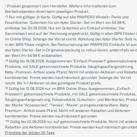
* Produkt gesponsert vom Hersteller. Weitere Informationen zum
Werbetreibenden direkt beim jeweiligen Produkt.
*³ Nur mit gültiger jö Karte. Gültig auf alle PAMPERS Windeln, Pants und
Feuchttücher. Gutschein für ein tiptoi Starter-Set im Wert von 54.99 €,
einlösbar bis 30.09.2026. Nur ein Gutschein pro Einkauf einlösbar. Der
Sammelwert wird auf der Rechnung angedruckt. Gültig in allen BIPA Filialen
im Online Shop. Solange der Vorrat reicht. Abholung des tiptoi Starter Sets n
in der BIPA Filiale möglich. Bei Retournierung der PAMPERS Einkäufe ist au
das tiptoi Starter-Set in Originalverpackung zu retournieren, andernfalls wir
der Wert iHv 54.99 € einbehalten.
*⁴ Gültig bis 19.08.2026. Ausgenommen "Einfach Preiswert" gekennzeichnete
Produkte, mit SALE gekennzeichnete Produkte, Säuglingsanfangsnahrung,
Baby-Premium-Artikel sowie Pfand. Nicht mit anderen Aktionen und Rabatt
kombinierbar. Preise werden kaufmännisch gerundet. Solange der Vorrat
reicht. Bei 1+1 Aktionen ist das günstigste Produkt gratis.
*⁸ Gültig bis 12.08.2026 nur im BIPA Online Shop. Ausgenommen „Einfach
Preiswert“ gekennzeichnete Produkte, mit SALE gekennzeichnete Produkte,
Säuglingsanfangsnahrung, Fotoprodukte, Gutschein- und Wertkarten, Produ
der Marke “Accessories“, “Tonies“, “Mavie“, preisgebundene Ware, Baby
Premium- Artikel sowie Pfand. Nicht mit anderen Rabatten und Aktionen
kombinierbar. Preise werden kaufmännisch gerundet.
*¹⁰ Gültig bis 02.09.2026 nur auf gekennzeichnete Produkte. Nicht mit ander
Rabatten und Aktionen kombinierbar. Preise werden kaufmännisch gerundet
Preisliste der letzten 30 Tage