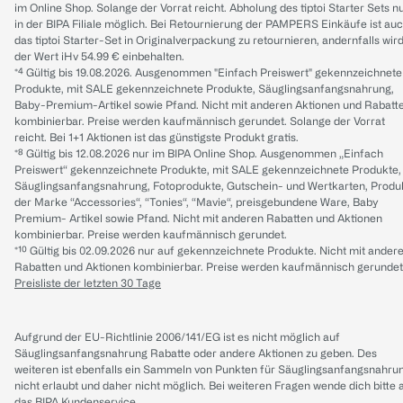
im Online Shop. Solange der Vorrat reicht. Abholung des tiptoi Starter Sets n
in der BIPA Filiale möglich. Bei Retournierung der PAMPERS Einkäufe ist au
das tiptoi Starter-Set in Originalverpackung zu retournieren, andernfalls wir
der Wert iHv 54.99 € einbehalten.
*⁴ Gültig bis 19.08.2026. Ausgenommen "Einfach Preiswert" gekennzeichnete
Produkte, mit SALE gekennzeichnete Produkte, Säuglingsanfangsnahrung,
Baby-Premium-Artikel sowie Pfand. Nicht mit anderen Aktionen und Rabatt
kombinierbar. Preise werden kaufmännisch gerundet. Solange der Vorrat
reicht. Bei 1+1 Aktionen ist das günstigste Produkt gratis.
*⁸ Gültig bis 12.08.2026 nur im BIPA Online Shop. Ausgenommen „Einfach
Preiswert“ gekennzeichnete Produkte, mit SALE gekennzeichnete Produkte,
Säuglingsanfangsnahrung, Fotoprodukte, Gutschein- und Wertkarten, Produ
der Marke “Accessories“, “Tonies“, “Mavie“, preisgebundene Ware, Baby
Premium- Artikel sowie Pfand. Nicht mit anderen Rabatten und Aktionen
kombinierbar. Preise werden kaufmännisch gerundet.
*¹⁰ Gültig bis 02.09.2026 nur auf gekennzeichnete Produkte. Nicht mit ander
Rabatten und Aktionen kombinierbar. Preise werden kaufmännisch gerundet
Preisliste der letzten 30 Tage
Aufgrund der EU-Richtlinie 2006/141/EG ist es nicht möglich auf
Säuglingsanfangsnahrung Rabatte oder andere Aktionen zu geben. Des
weiteren ist ebenfalls ein Sammeln von Punkten für Säuglingsanfangsnahru
nicht erlaubt und daher nicht möglich.
Bei weiteren Fragen wende dich bitte 
das
BIPA Kundenservice
.