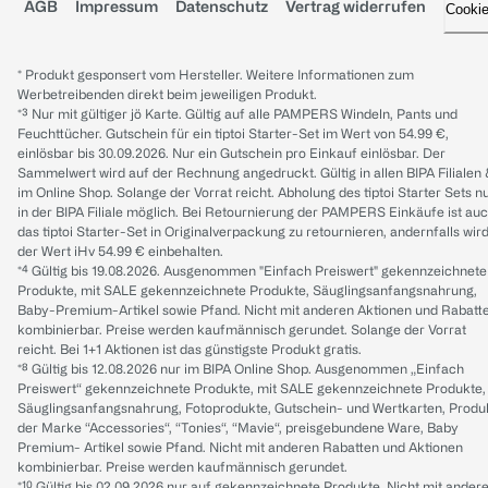
AGB
Impressum
Datenschutz
Vertrag widerrufen
Cooki
* Produkt gesponsert vom Hersteller. Weitere Informationen zum
Werbetreibenden direkt beim jeweiligen Produkt.
*³ Nur mit gültiger jö Karte. Gültig auf alle PAMPERS Windeln, Pants und
Feuchttücher. Gutschein für ein tiptoi Starter-Set im Wert von 54.99 €,
einlösbar bis 30.09.2026. Nur ein Gutschein pro Einkauf einlösbar. Der
Sammelwert wird auf der Rechnung angedruckt. Gültig in allen BIPA Filialen
im Online Shop. Solange der Vorrat reicht. Abholung des tiptoi Starter Sets n
in der BIPA Filiale möglich. Bei Retournierung der PAMPERS Einkäufe ist au
das tiptoi Starter-Set in Originalverpackung zu retournieren, andernfalls wir
der Wert iHv 54.99 € einbehalten.
*⁴ Gültig bis 19.08.2026. Ausgenommen "Einfach Preiswert" gekennzeichnete
Produkte, mit SALE gekennzeichnete Produkte, Säuglingsanfangsnahrung,
Baby-Premium-Artikel sowie Pfand. Nicht mit anderen Aktionen und Rabatt
kombinierbar. Preise werden kaufmännisch gerundet. Solange der Vorrat
reicht. Bei 1+1 Aktionen ist das günstigste Produkt gratis.
*⁸ Gültig bis 12.08.2026 nur im BIPA Online Shop. Ausgenommen „Einfach
Preiswert“ gekennzeichnete Produkte, mit SALE gekennzeichnete Produkte,
Säuglingsanfangsnahrung, Fotoprodukte, Gutschein- und Wertkarten, Produ
der Marke “Accessories“, “Tonies“, “Mavie“, preisgebundene Ware, Baby
Premium- Artikel sowie Pfand. Nicht mit anderen Rabatten und Aktionen
kombinierbar. Preise werden kaufmännisch gerundet.
*¹⁰ Gültig bis 02.09.2026 nur auf gekennzeichnete Produkte. Nicht mit ander