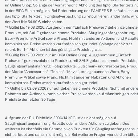
im Online Shop. Solange der Vorrat reicht. Abholung des tiptoi Starter Sets n
in der BIPA Filiale möglich. Bei Retournierung der PAMPERS Einkäufe ist au
das tiptoi Starter-Set in Originalverpackung zu retournieren, andernfalls wir
der Wert iHv 54.99 € einbehalten.
*⁴ Gültig bis 19.08.2026. Ausgenommen "Einfach Preiswert" gekennzeichnete
Produkte, mit SALE gekennzeichnete Produkte, Säuglingsanfangsnahrung,
Baby-Premium-Artikel sowie Pfand. Nicht mit anderen Aktionen und Rabatt
kombinierbar. Preise werden kaufmännisch gerundet. Solange der Vorrat
reicht. Bei 1+1 Aktionen ist das günstigste Produkt gratis.
*⁸ Gültig bis 12.08.2026 nur im BIPA Online Shop. Ausgenommen „Einfach
Preiswert“ gekennzeichnete Produkte, mit SALE gekennzeichnete Produkte,
Säuglingsanfangsnahrung, Fotoprodukte, Gutschein- und Wertkarten, Produ
der Marke “Accessories“, “Tonies“, “Mavie“, preisgebundene Ware, Baby
Premium- Artikel sowie Pfand. Nicht mit anderen Rabatten und Aktionen
kombinierbar. Preise werden kaufmännisch gerundet.
*¹⁰ Gültig bis 02.09.2026 nur auf gekennzeichnete Produkte. Nicht mit ander
Rabatten und Aktionen kombinierbar. Preise werden kaufmännisch gerundet
Preisliste der letzten 30 Tage
Aufgrund der EU-Richtlinie 2006/141/EG ist es nicht möglich auf
Säuglingsanfangsnahrung Rabatte oder andere Aktionen zu geben. Des
weiteren ist ebenfalls ein Sammeln von Punkten für Säuglingsanfangsnahru
nicht erlaubt und daher nicht möglich.
Bei weiteren Fragen wende dich bitte 