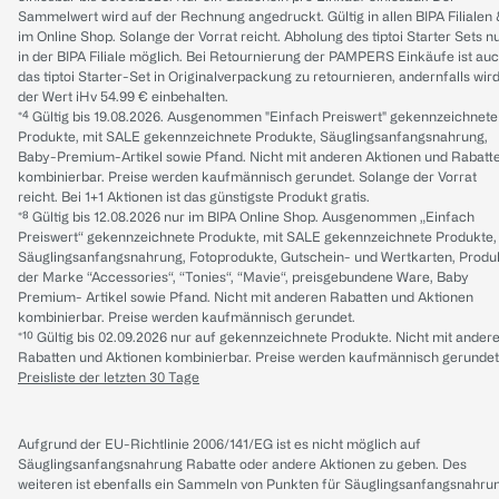
Sammelwert wird auf der Rechnung angedruckt. Gültig in allen BIPA Filialen
im Online Shop. Solange der Vorrat reicht. Abholung des tiptoi Starter Sets n
in der BIPA Filiale möglich. Bei Retournierung der PAMPERS Einkäufe ist au
das tiptoi Starter-Set in Originalverpackung zu retournieren, andernfalls wir
der Wert iHv 54.99 € einbehalten.
*⁴ Gültig bis 19.08.2026. Ausgenommen "Einfach Preiswert" gekennzeichnete
Produkte, mit SALE gekennzeichnete Produkte, Säuglingsanfangsnahrung,
Baby-Premium-Artikel sowie Pfand. Nicht mit anderen Aktionen und Rabatt
kombinierbar. Preise werden kaufmännisch gerundet. Solange der Vorrat
reicht. Bei 1+1 Aktionen ist das günstigste Produkt gratis.
*⁸ Gültig bis 12.08.2026 nur im BIPA Online Shop. Ausgenommen „Einfach
Preiswert“ gekennzeichnete Produkte, mit SALE gekennzeichnete Produkte,
Säuglingsanfangsnahrung, Fotoprodukte, Gutschein- und Wertkarten, Produ
der Marke “Accessories“, “Tonies“, “Mavie“, preisgebundene Ware, Baby
Premium- Artikel sowie Pfand. Nicht mit anderen Rabatten und Aktionen
kombinierbar. Preise werden kaufmännisch gerundet.
*¹⁰ Gültig bis 02.09.2026 nur auf gekennzeichnete Produkte. Nicht mit ander
Rabatten und Aktionen kombinierbar. Preise werden kaufmännisch gerundet
Preisliste der letzten 30 Tage
Aufgrund der EU-Richtlinie 2006/141/EG ist es nicht möglich auf
Säuglingsanfangsnahrung Rabatte oder andere Aktionen zu geben. Des
weiteren ist ebenfalls ein Sammeln von Punkten für Säuglingsanfangsnahru